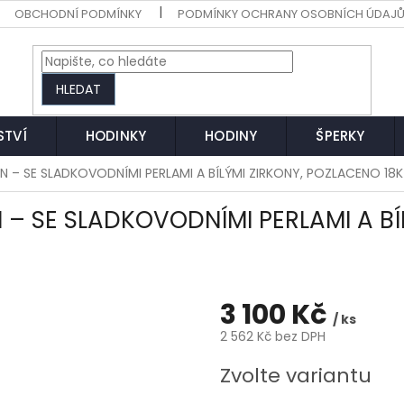
OBCHODNÍ PODMÍNKY
PODMÍNKY OCHRANY OSOBNÍCH ÚDAJ
HLEDAT
STVÍ
HODINKY
HODINY
ŠPERKY
EN – SE SLADKOVODNÍMI PERLAMI A BÍLÝMI ZIRKONY, POZLACENO 18
N – SE SLADKOVODNÍMI PERLAMI A B
3 100 Kč
/ ks
2 562 Kč bez DPH
Měrná
Zvolte variantu
cena: