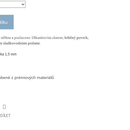
šíku
 stříbra a pozlaceno 18karátovím zlatem,
leštěný povrch,
ými sladkovodními perlami.
šťka 1,5 mm
robené z prémiových materiálů
SDÍLET