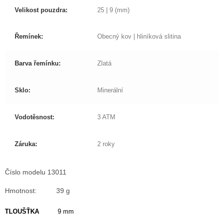
Velikost pouzdra:
25 | 9 (mm)
Řemínek:
Obecný kov | hliníková slitina
Barva řemínku:
Zlatá
Sklo:
Minerální
Vodotěsnost:
3 ATM
Záruka:
2 roky
Číslo modelu 13011
Hmotnost: 39 g
TLOUŠŤKA
9 mm