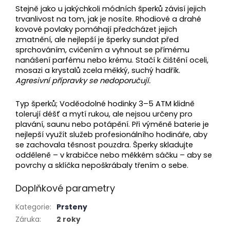
Stejně jako u jakýchkoli módních šperků závisí jejich
trvanlivost na tom, jak je nosíte. Rhodiové a drahé
kovové povlaky pomáhají předcházet jejich
zmatnění, ale nejlepší je šperky sundat před
sprchováním, cvičením a vyhnout se přímému
nanášení parfému nebo krému. Stačí k čištění oceli,
mosazi a krystalů zcela měkký, suchý hadřík.
Agresivní přípravky se nedoporučují.
Typ šperků; Voděodolné hodinky 3–5 ATM klidně
tolerují déšť a mytí rukou, ale nejsou určeny pro
plavání, saunu nebo potápění.
Při výměně baterie je
nejlepší využít služeb profesionálního hodináře, aby
se zachovala těsnost pouzdra. Šperky skladujte
odděleně – v krabičce nebo měkkém sáčku – aby se
povrchy a sklíčka nepoškrábaly třením o sebe.
Doplňkové parametry
Kategorie
:
Prsteny
Záruka
:
2 roky