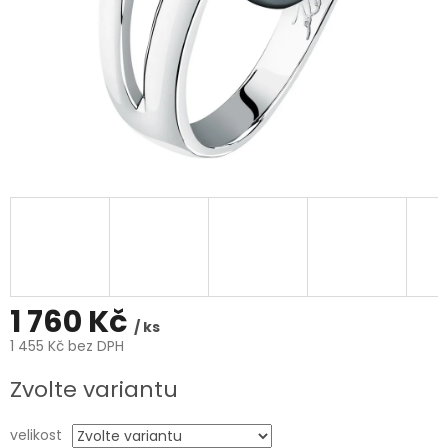
1 760 Kč
/ ks
1 455 Kč bez DPH
Měrná
Zvolte variantu
cena:
velikost