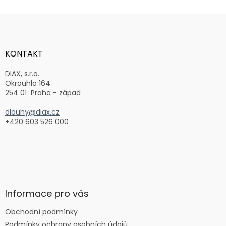
Z
á
p
a
KONTAKT
t
í
DIAX, s.r.o.
Okrouhlo 164
254 01 Praha - západ
dlouhy@diax.cz
+420 603 526 000
Informace pro vás
Obchodní podmínky
Podmínky ochrany osobních údajů