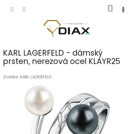
Přejít
NÁKUP
na
obsah
KOŠÍK
KARL LAGERFELD - dámský
prsten, nerezová ocel KLAYR25
Značka:
KARL LAGERFELD