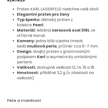
KLAYR25
Prsten KARL LAGERFELD nadchne celé okolí
Elegantní prsten pro ženy
Typ šperku:
dámský prsten z
kolekce
Pearl
.
Materiál:
leštěná
nerezová ocel 316L
ve
stříbrné barvě.
Kameny:
jedna bílá a jedna tmavě
šedá
mušlová perla
, průměr cca 6–7 mm.
Design:
dvojitý prsten s gravírovaným
podpisem
Karl
a asymetricky umístěnými
perlami.
Velikosti:
dostupné velikosti 12, 14, 16 a 18.
Hmotnost:
přibližně 3,2 g (v závislosti na
velikosti)
Péče a trvanlivost