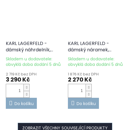
KARL LAGERFELD -
KARL LAGERFELD -
dámský náhrdelník,
dámský náramek,
nerezová ocel KLAYR02
nerezová ocel KLAYR10
Skladem u dodavatele:
Skladem u dodavatele:
obvyklá doba dodání 5 dnů
obvyklá doba dodání 5 dnů
2 719 Kč bez DPH
1 876 Kč bez DPH
3 290 Kč
2 270 Kč
Do košíku
Do košíku
ZOBRAZIT VŠECHNY SOUVISEJÍCÍ PRODUKTY