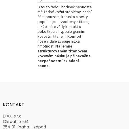
S touto řadou hodinek nebudete
mít žádné kožní problémy.
Zadní
část pouzdra, korunka a prvky
popruhu jsou vyrobeny z titanu,
takže máte vždy kontakt s
pokožkou s hypoalergenním
kovovým titanem.
Komfort
nošení dále zvyšuje nízká
hmotnost.
Na jemně
strukturovaném titanovém
kovovém pásku je připevněna
bezpečnostní skládací
spona.
Z
á
p
a
KONTAKT
t
í
DIAX, s.r.o.
Okrouhlo 164
254 01 Praha - západ