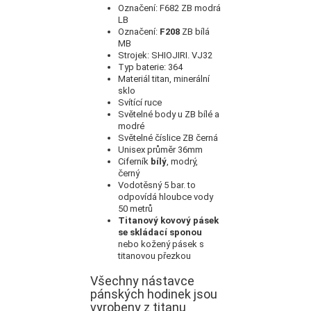
Označení: F682 ZB modrá
LB
Označení:
F208
ZB bílá
MB
Strojek: SHIOJIRI.
VJ32
Typ baterie: 364
Materiál titan, minerální
sklo
Svítící ruce
Světelné body u ZB bílé a
modré
Světelné číslice ZB černá
Unisex průměr 36mm
Ciferník
bílý
, modrý,
černý
Vodotěsný 5 bar.
to
odpovídá hloubce vody
50 metrů
Titanový kovový pásek
se skládací sponou
nebo kožený pásek s
titanovou přezkou
Všechny nástavce
pánských hodinek jsou
vyrobeny z titanu