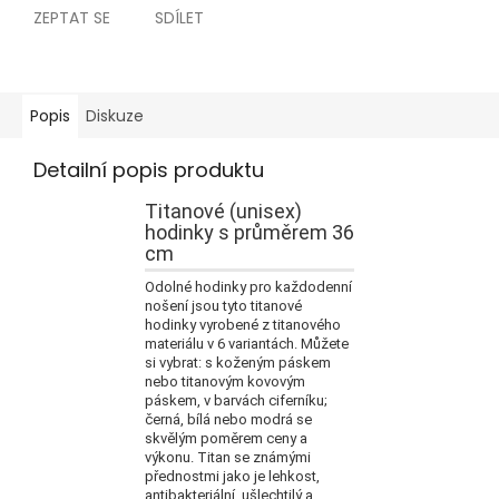
ZEPTAT SE
SDÍLET
Popis
Diskuze
Detailní popis produktu
Titanové (unisex)
hodinky s průměrem 36
cm
Odolné hodinky pro každodenní
nošení jsou tyto titanové
hodinky vyrobené z titanového
materiálu v 6 variantách.
Můžete
si
vybrat: s koženým páskem
nebo titanovým kovovým
páskem, v barvách ciferníku;
černá, bílá nebo modrá se
skvělým poměrem ceny a
výkonu.
Titan se známými
přednostmi jako je lehkost,
antibakteriální, ušlechtilý a