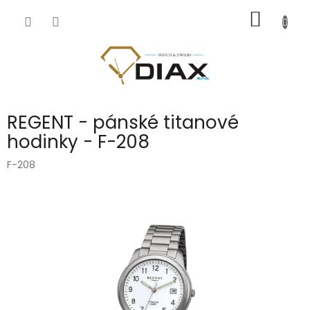
Přejít
NÁKUP
na
obsah
KOŠÍK
REGENT - pánské titanové
hodinky - F-208
F-208