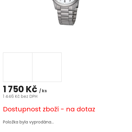
1 750 Kč
/ ks
1 446 Kč bez DPH
Měrná
Dostupnost zboží - na dotaz
cena:
Položka byla vyprodána…