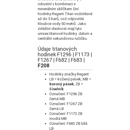
robustní v kombinaci s
minerálním sklíčkem činí
hodinky Regent Titan vodotěsné
až do 5 barů, což odpovídá
hloubce vody 50 metrů.
Jako
zvláštní vlastnost mají tyto
unisex titanové hodinky datum a
centrální sekundovou ručičku.
Údaje titanových
hodinek F1296 | F1173 |
F1267 | F682 | F683 |
F208
Hodinky značky Regent
LB = kožený pásek, MB =
kovový pásek
, ZB =
číselník
Označení: F1296 ZB
černá MB
Označení: F1267 ZB
černá LB
Označení: F1173 ZB
modrá MB
Označení: F683 ZB bílá
LB