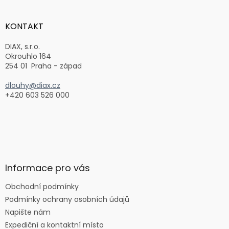
á
p
a
KONTAKT
t
í
DIAX, s.r.o.
Okrouhlo 164
254 01 Praha - západ
dlouhy@diax.cz
+420 603 526 000
Informace pro vás
Obchodní podmínky
Podmínky ochrany osobních údajů
Napište nám
Expediční a kontaktní místo