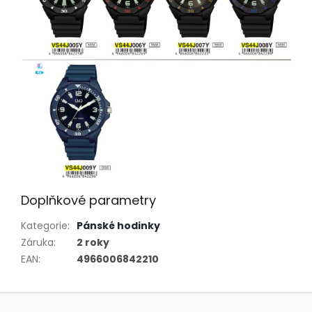
Doplňkové parametry
Kategorie
:
Pánské hodinky
Záruka
:
2 roky
EAN
:
4966006842210
Z