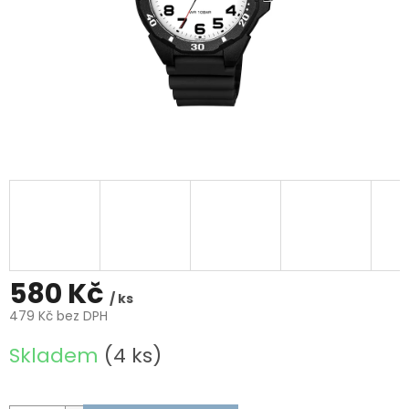
580 Kč
/ ks
479 Kč bez DPH
Měrná
Skladem
(4 ks)
cena: