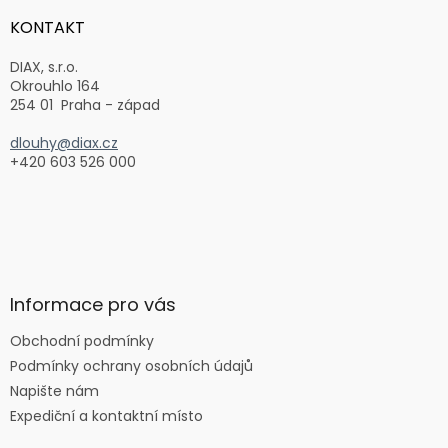
p
a
KONTAKT
t
í
DIAX, s.r.o.
Okrouhlo 164
254 01 Praha - západ
dlouhy@diax.cz
+420 603 526 000
Informace pro vás
Obchodní podmínky
Podmínky ochrany osobních údajů
Napište nám
Expediční a kontaktní místo