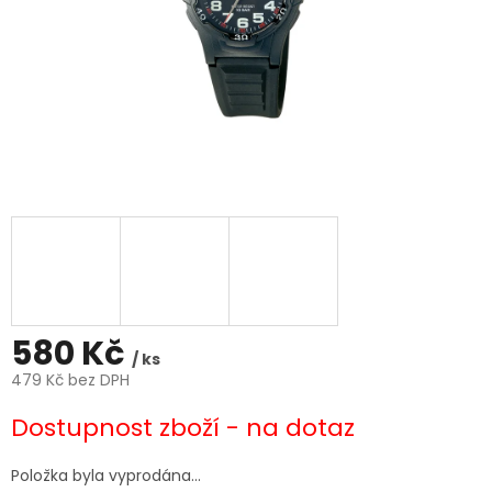
580 Kč
/ ks
479 Kč bez DPH
Měrná
Dostupnost zboží - na dotaz
cena:
Položka byla vyprodána…