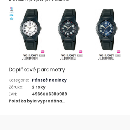
Doplňkové parametry
Kategorie
:
Pánské hodinky
Záruka
:
2 roky
EAN
:
4966006380989
Položka byla vyprodána…
Z
á