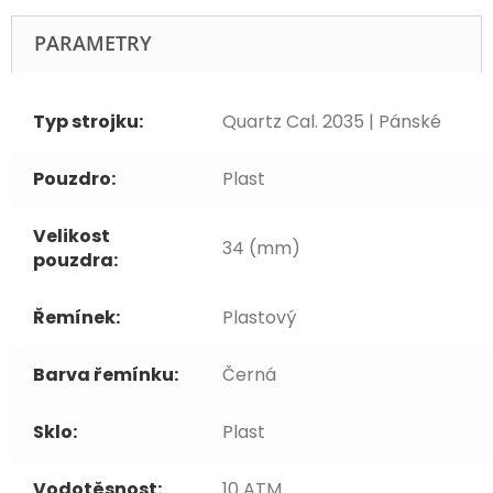
PARAMETRY
Typ strojku:
Quartz Cal. 2035 | Pánské
Pouzdro:
Plast
Velikost
34 (mm)
pouzdra:
Řemínek:
Plastový
Barva řemínku:
Černá
Sklo:
Plast
Vodotěsnost:
10 ATM