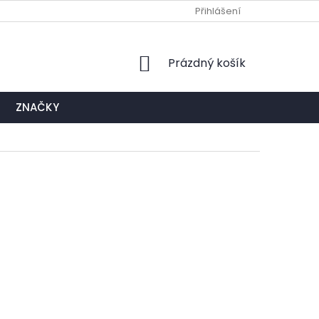
Ů
NAPIŠTE NÁM
EXPEDIČNÍ A KONTAKTNÍ MÍSTO
Přihlášení
NÁKUPNÍ
Prázdný košík
KOŠÍK
ZNAČKY