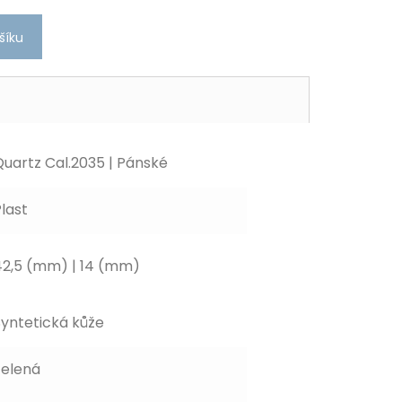
šíku
Quartz Cal.2035 | Pánské
last
42,5 (mm) | 14 (mm)
Syntetická kůže
Zelená