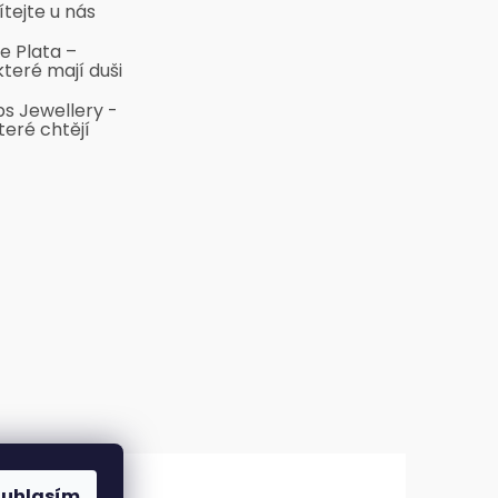
ítejte u nás
e Plata –
které mají duši
bs Jewellery -
teré chtějí
ouhlasím