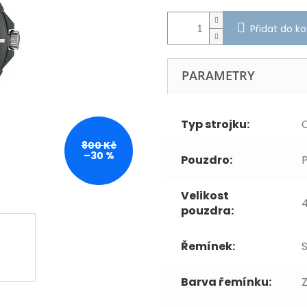
Přidat do ko
PARAMETRY
Typ strojku:
800 Kč
–30 %
Pouzdro:
P
Velikost
pouzdra:
Řemínek:
Barva řemínku: