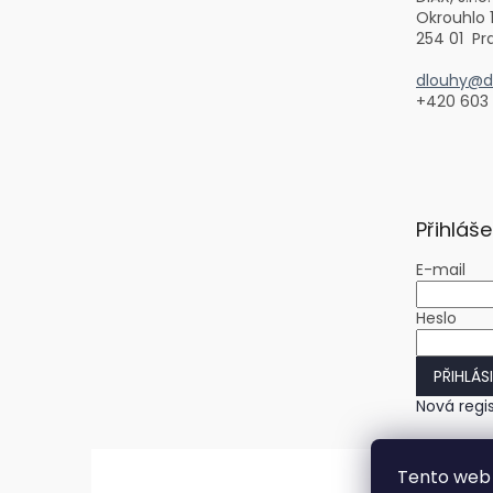
Okrouhlo 
254 01 Pr
dlouhy@di
+420 603
Přihláše
E-mail
Heslo
PŘIHLÁS
Nová regi
Tento web 