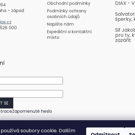
DIAX - V
Obchodní podmínky
164
aha - západ
Podmínky ochrany
Salvator
osobních údajů
šperky, 
ax.cz
Napište nám
 526 000
Sif Jako
Expediční a kontaktní
pro ty, k
místo
zazářit
ní
IT SE
strace
Zapomenuté heslo
používá soubory cookie. Dalším
Odmítnout
S