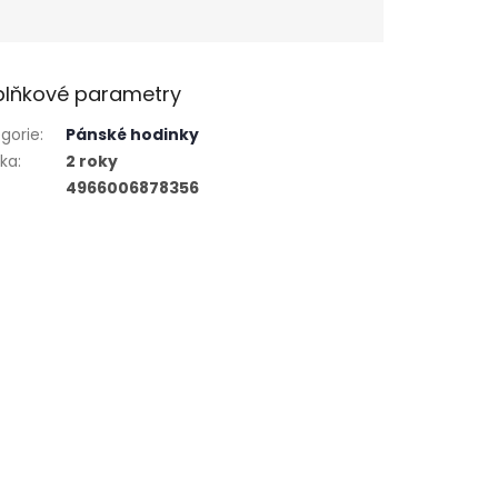
lňkové parametry
gorie
:
Pánské hodinky
uka
:
2 roky
4966006878356