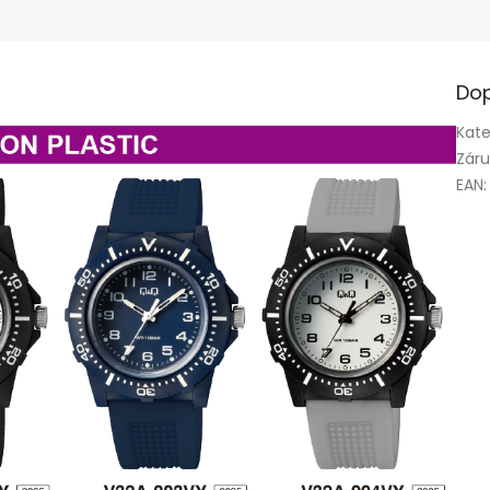
Dop
Kate
Zár
EAN
: