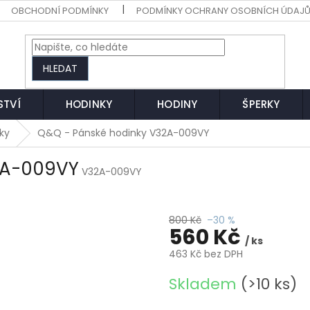
OBCHODNÍ PODMÍNKY
PODMÍNKY OCHRANY OSOBNÍCH ÚDAJ
HLEDAT
STVÍ
HODINKY
HODINY
ŠPERKY
ky
Q&Q - Pánské hodinky V32A-009VY
2A-009VY
V32A-009VY
800 Kč
–30 %
560 Kč
/ ks
463 Kč bez DPH
Měrná
Skladem
(>10 ks)
cena: