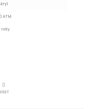
kryl
10 ATM
 roky
SDÍLET