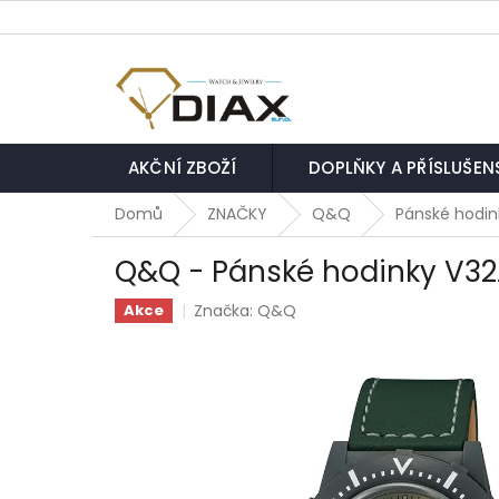
Přejít
na
obsah
AKČNÍ ZBOŽÍ
DOPLŇKY A PŘÍSLUŠEN
Domů
ZNAČKY
Q&Q
Pánské hodin
Q&Q - Pánské hodinky V3
Značka:
Q&Q
Akce