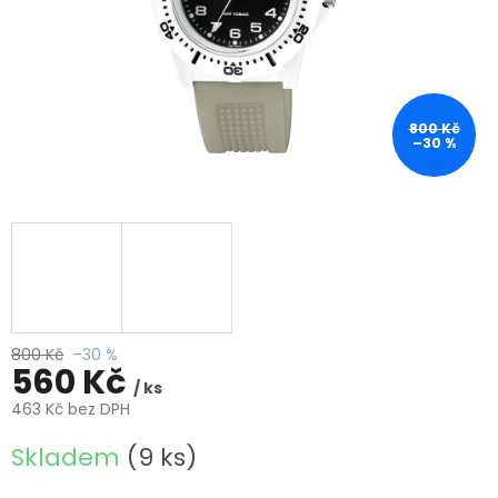
800 Kč
–30 %
800 Kč
–30 %
560 Kč
/ ks
463 Kč bez DPH
Měrná
Skladem
(9 ks)
cena: