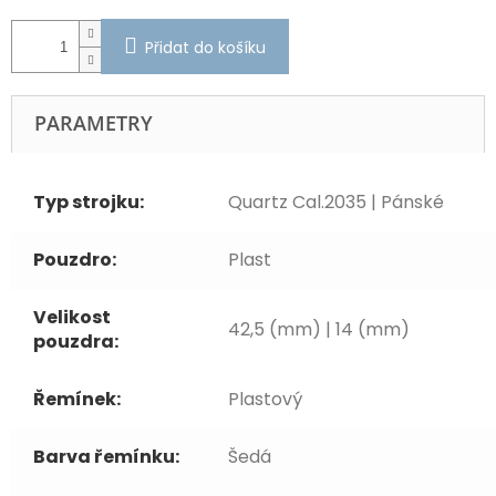
Přidat do košíku
PARAMETRY
Typ strojku:
Quartz Cal.2035 | Pánské
Pouzdro:
Plast
Velikost
42,5 (mm) | 14 (mm)
pouzdra:
Řemínek:
Plastový
Barva řemínku:
Šedá