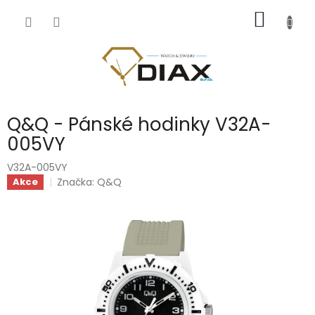
Přejít
NÁKUP
na
obsah
KOŠÍK
Q&Q - Pánské hodinky V32A-
005VY
V32A-005VY
Značka:
Q&Q
Akce