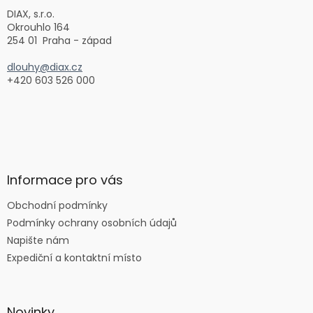
í
DIAX, s.r.o.
Okrouhlo 164
254 01 Praha - západ
dlouhy@diax.cz
+420 603 526 000
Informace pro vás
Obchodní podmínky
Podmínky ochrany osobních údajů
Napište nám
Expediční a kontaktní místo
Novinky