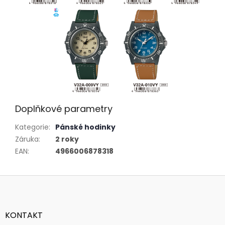
Doplňkové parametry
Kategorie
:
Pánské hodinky
Záruka
:
2 roky
EAN
:
4966006878318
Z
á
p
a
KONTAKT
t