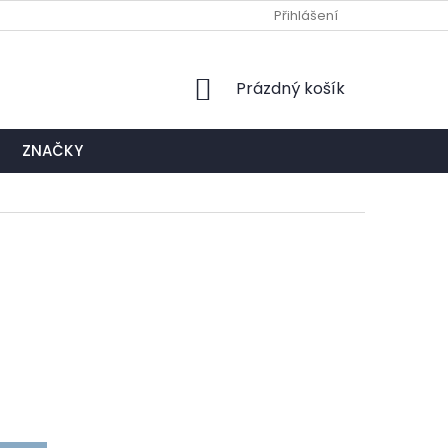
Ů
NAPIŠTE NÁM
EXPEDIČNÍ A KONTAKTNÍ MÍSTO
Přihlášení
NÁKUPNÍ
Prázdný košík
KOŠÍK
ZNAČKY