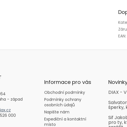
Dop
Kate
Zár
EAN
:
T
Informace pro vás
Novink
DIAX - V
Obchodní podmínky
164
aha - západ
Podmínky ochrany
Salvator
osobních údajů
šperky, 
ax.cz
Napište nám
 526 000
Sif Jako
Expediční a kontaktní
pro ty, k
místo