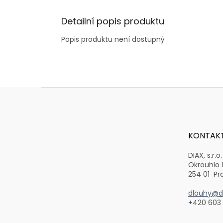
Detailní popis produktu
Popis produktu není dostupný
Z
á
p
a
t
KONTAK
í
DIAX, s.r.o.
Okrouhlo 
254 01 Pr
dlouhy@di
+420 603