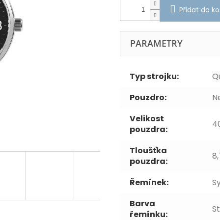
Přidat do ko
PARAMETRY
Typ strojku:
Q
Pouzdro:
N
Velikost
4
pouzdra:
Tloušťka
8
pouzdra:
Řemínek:
S
Barva
S
řemínku: