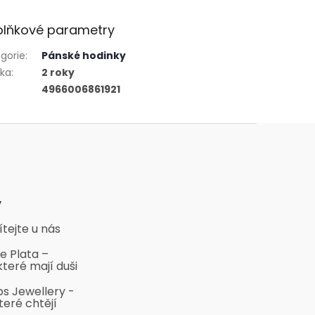
lňkové parametry
gorie
:
Pánské hodinky
uka
:
2 roky
4966006861921
y
ítejte u nás
e Plata –
které mají duši
bs Jewellery -
teré chtějí