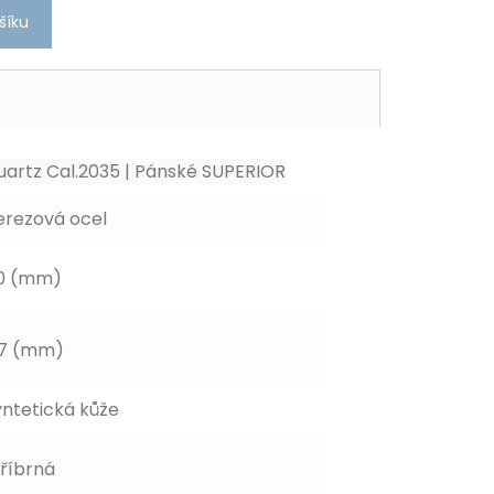
šíku
uartz Cal.2035 | Pánské SUPERIOR
erezová ocel
0 (mm)
,7 (mm)
yntetická kůže
tříbrná