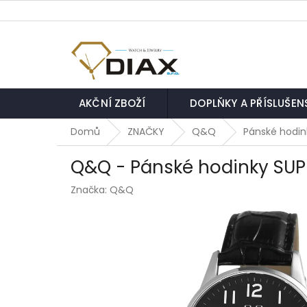
Přejít
na
obsah
AKČNÍ ZBOŽÍ
DOPLŇKY A PŘÍSLUŠEN
Domů
ZNAČKY
Q&Q
Pánské hodin
Q&Q - Pánské hodinky SU
Značka:
Q&Q