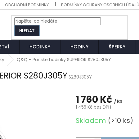
OBCHODNÍ PODMÍNKY
PODMÍNKY OCHRANY OSOBNÍCH ÚDAJ
HLEDAT
STVÍ
HODINKY
HODINY
ŠPERKY
ky
Q&Q - Pánské hodinky SUPERIOR S280J305Y
PERIOR S280J305Y
S280J305Y
1 760 Kč
/ ks
1 455 Kč bez DPH
Měrná
Skladem
(>10 ks)
cena: