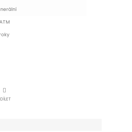
inerální
 ATM
roky
SDÍLET