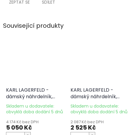
ZEPTAT SE
SDÍLET
Související produkty
KARL LAGERFELD -
KARL LAGERFELD -
dámský náhrdelník,
dámský náhrdelník,
nerezová ocel KLAYR01
nerezová ocel KLAYR12
Skladem u dodavatele:
Skladem u dodavatele:
obvyklá doba dodání 5 dnů
obvyklá doba dodání 5 dnů
4 174 Kč bez DPH
2 087 Kč bez DPH
5 050 Kč
2 525 Kč