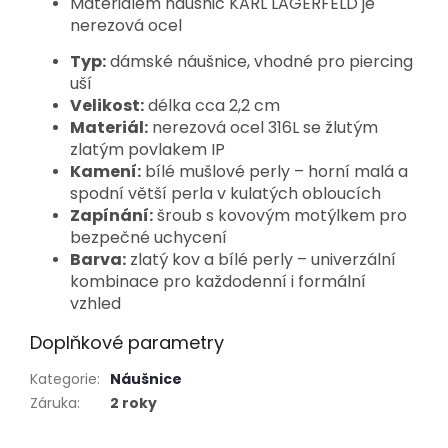
Materiálem náušnic KARL LAGERFELD je
nerezová ocel
Typ:
dámské náušnice, vhodné pro piercing
uší
Velikost:
délka cca 2,2 cm
Materiál:
nerezová ocel 316L se žlutým
zlatým povlakem IP
Kamení:
bílé mušlové perly – horní malá a
spodní větší perla v kulatých obloucích
Zapínání:
šroub s kovovým motýlkem pro
bezpečné uchycení
Barva:
zlatý kov a bílé perly – univerzální
kombinace pro každodenní i formální
vzhled
Doplňkové parametry
Kategorie
:
Náušnice
Záruka
:
2 roky