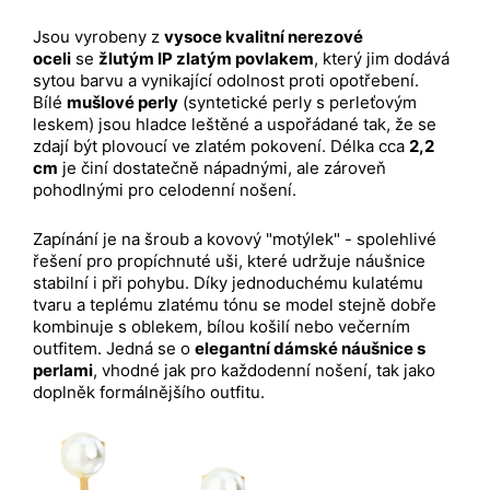
Jsou vyrobeny z
vysoce kvalitní nerezové
oceli
se
žlutým IP zlatým povlakem
, který jim dodává
sytou barvu a vynikající odolnost proti opotřebení.
Bílé
mušlové perly
(syntetické perly s perleťovým
leskem) jsou hladce leštěné a uspořádané tak, že se
zdají být plovoucí ve zlatém pokovení. Délka cca
2,2
cm
je činí dostatečně nápadnými, ale zároveň
pohodlnými pro celodenní nošení.
Zapínání je na šroub a kovový "motýlek" - spolehlivé
řešení pro propíchnuté uši, které udržuje náušnice
stabilní i při pohybu. Díky jednoduchému kulatému
tvaru a teplému zlatému tónu se model stejně dobře
kombinuje s oblekem, bílou košilí nebo večerním
outfitem. Jedná se o
elegantní dámské náušnice s
perlami
, vhodné jak pro každodenní nošení, tak jako
doplněk formálnějšího outfitu.