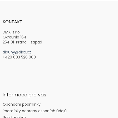
Z
á
p
a
KONTAKT
t
í
DIAX, s.r.o.
Okrouhlo 164
254 01 Praha - západ
dlouhy@diax.cz
+420 603 526 000
Informace pro vás
Obchodní podmínky
Podmínky ochrany osobních údajů
Napište nám