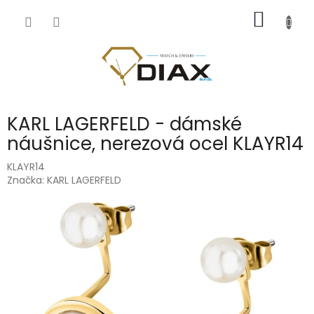
Přejít
NÁKUP
na
obsah
KOŠÍK
KARL LAGERFELD - dámské
náušnice, nerezová ocel KLAYR14
KLAYR14
Značka:
KARL LAGERFELD