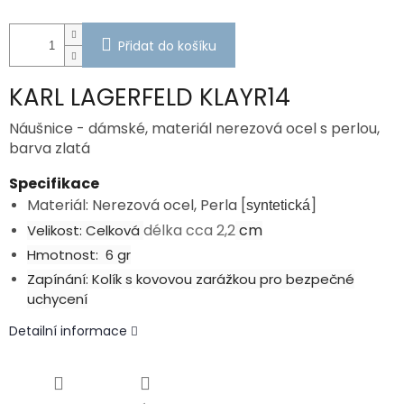
Přidat do košíku
KARL LAGERFELD KLAYR14
Náušnice - dámské, materiál nerezová ocel s perlou,
barva zlatá
Specifikace
Materiál: Nerezová ocel, Perla [
]
syntetická
délka cca 2,2
cm
Velikost: Celková
Hmotnost: 6 gr
Zapínání: Kolík s kovovou zarážkou pro bezpečné
uchycení
Detailní informace