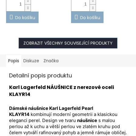
Do košíku
Do košíku
ZOBRAZIT VŠECHNY SOUVISEJÍCÍ PRODUKTY
Popis
Diskuze
Značka
Detailní popis produktu
Karl Lagerfeld NÁUŠNICE z nerezové oceli
KLAYR14
Dámské náušnice Karl Lagerfeld Pearl
KLAYR14
kombinují moderní geometrii a klasickou
eleganci perel. Design ve tvaru
náušnice
s malou
perlou až k uchu a větší perlou ve zlatém kruhu pod
čelem vytváří rafinovaný pohyb a jemně rámuje obličej.