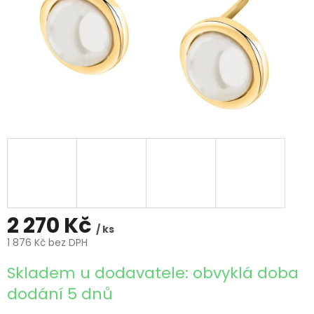
2 270 Kč
/ ks
1 876 Kč bez DPH
Měrná
Skladem u dodavatele: obvyklá doba
cena:
dodání 5 dnů