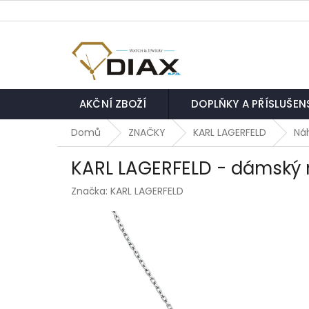
Přejít
na
obsah
AKČNÍ ZBOŽÍ
DOPLŇKY A PŘÍSLUŠEN
Domů
ZNAČKY
KARL LAGERFELD
Ná
KARL LAGERFELD - dámský 
Značka:
KARL LAGERFELD