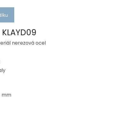
šíku
D KLAYD09
eriál nerezová ocel
l
aly
13 mm