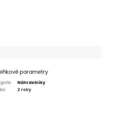
lňkové parametry
gorie
:
Náhrdelníky
uka
:
2 roky