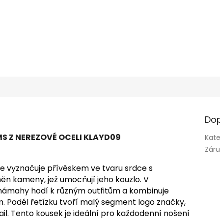
Dop
S Z NEREZOVÉ OCELI KLAYD09
Kate
Zár
se vyznačuje přívěskem ve tvaru srdce s
ěn kameny, jež umocňují jeho kouzlo. V
námahy hodí k různým outfitům a kombinuje
 Podél řetízku tvoří malý segment logo značky,
ail. Tento kousek je ideální pro každodenní nošení