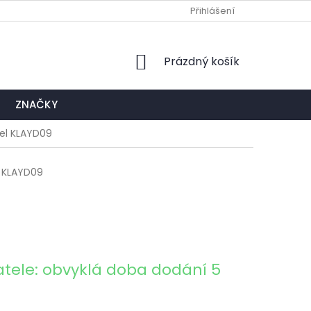
Ů
NAPIŠTE NÁM
EXPEDIČNÍ A KONTAKTNÍ MÍSTO
Přihlášení
NÁKUPNÍ
Prázdný košík
KOŠÍK
ZNAČKY
cel KLAYD09
KLAYD09
tele: obvyklá doba dodání 5