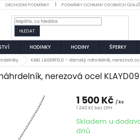
OBCHODNÍ PODMÍNKY
PODMÍNKY OCHRANY OSOBNÍCH ÚDAJ
HLEDAT
STVÍ
HODINKY
HODINY
ŠPERKY
hrdelníky
KARL LAGERFELD - dámský náhrdelník, nerezová o
náhrdelník, nerezová ocel KLAYD09
1 500 Kč
/ ks
1 240 Kč bez DPH
Měrná
Skladem u dodava
cena:
dnů