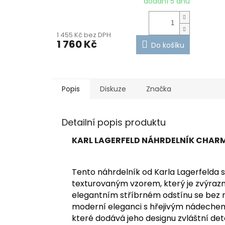
dodání 5 dnů
1 455 Kč bez DPH
1 760 Kč
Do košíku
Popis
Diskuze
Značka
Detailní popis produktu
KARL LAGERFELD NÁHRDELNÍK CHARM
Tento náhrdelník od Karla Lagerfelda 
texturovaným vzorem, který je zvýrazn
elegantním stříbrném odstínu se bez 
moderní eleganci s hřejivým nádechem.
které dodává jeho designu zvláštní det