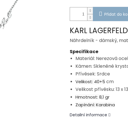
Přidat do ko
KARL LAGERFEL
Náhrdelník - dámský, mat
Specifikace
Materiál: Nerezová oce
Kámen: Skleněné kryst
Přívěsek: Srdce
cm
Velikost: 40+5
Velikost přívěsku: 13 x 
Hmotnost: 8,1 gr
Zapínání: Karabina
Detailní informace