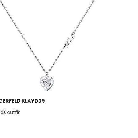
AGERFELD KLAYD09
š outfit