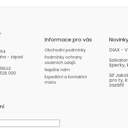
T
Informace pro vás
Novink
DIAX - V
Obchodní podmínky
164
aha - západ
Podmínky ochrany
Salvator
osobních údajů
šperky, 
ax.cz
Napište nám
 526 000
Sif Jako
Expediční a kontaktní
pro ty, k
místo
zazářit
ní