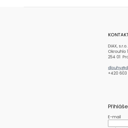
Z
á
p
a
t
KONTAK
í
DIAX, s.r.o.
Okrouhlo 
254 01 Pr
dlouhy@di
+420 603
Přihláše
E-mail