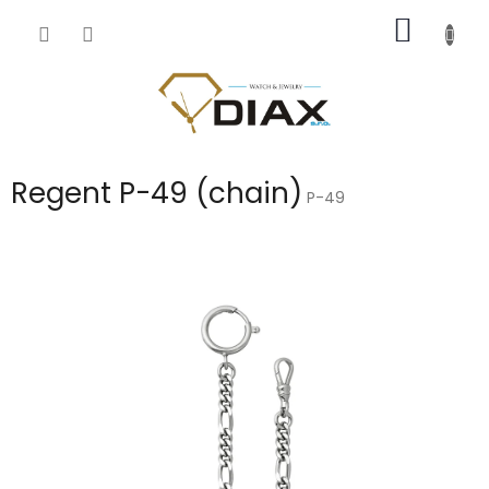
Přejít
NÁKUP
na
obsah
KOŠÍK
Regent P-49 (chain)
P-49