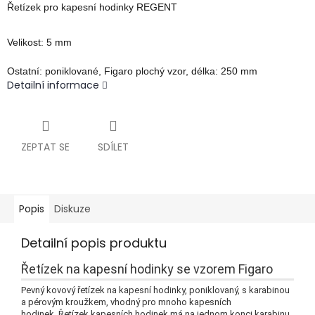
Řetízek pro kapesní hodinky REGENT
Velikost:
5 mm
Ostatní:
poniklované, Figaro plochý vzor, délka: 250 mm
Detailní informace
ZEPTAT SE
SDÍLET
Popis
Diskuze
Detailní popis produktu
Řetízek na kapesní hodinky se vzorem Figaro
Pevný kovový řetízek na kapesní hodinky, poniklovaný, s karabinou
a pérovým kroužkem, vhodný pro mnoho kapesních
hodinek.
Řetízek kapesních hodinek má na jednom konci karabinu