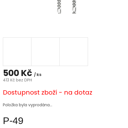
500 Kč
/ ks
413 Kč bez DPH
Měrná
Dostupnost zboží - na dotaz
cena:
Položka byla vyprodána…
P-49