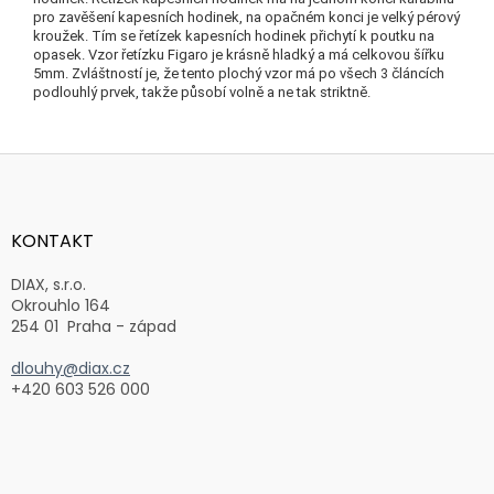
pro zavěšení kapesních hodinek, na opačném konci je velký pérový
kroužek.
Tím se řetízek kapesních hodinek přichytí k poutku na
opasek.
Vzor řetízku Figaro je krásně hladký a má celkovou šířku
5mm.
Zvláštností je, že tento plochý vzor má po všech 3 článcích
podlouhlý prvek, takže působí volně a ne tak striktně.
Z
á
p
a
KONTAKT
t
í
DIAX, s.r.o.
Okrouhlo 164
254 01 Praha - západ
dlouhy@diax.cz
+420 603 526 000