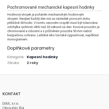
Pochromované mechanické kapesní hodinky
Hodinový strojek je poháněn mechanickým hodinovým
strojem.
Navíjení každý den má za následek provozní dobu
přibližně 38 hodin.
V tomto cenovém rozpětí musí být tolerována
odchylka rychlosti větší než 30 sekund za den.
Kovové pouzdro je
chromované a robustní a s průměrem pouzdra 50 mm nabízí
bezpečnou ochranu.
Leštěné víko lze také vygravírovat, například
monogramem.
Doplňkové parametry
Kategorie
:
Kapesní hodinky
Záruka
:
2 roky
Z
á
p
a
KONTAKT
t
í
DIAX, s.r.o.
Okrouhlo 164