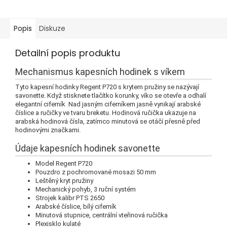
Popis
Diskuze
Detailní popis produktu
Mechanismus kapesních hodinek s víkem
Tyto kapesní hodinky Regent P720 s krytem pružiny se nazývají
savonette.
Když stisknete tlačítko korunky, víko se otevře a odhalí
elegantní ciferník Nad jasným ciferníkem jasně vynikají arabské
číslice a ručičky ve tvaru breketu.
Hodinová ručička ukazuje na
arabská hodinová čísla, zatímco minutová se otáčí přesně před
hodinovými značkami.
Údaje kapesních hodinek savonette
Model Regent P720
Pouzdro z pochromované mosazi 50 mm
Leštěný kryt pružiny
Mechanický pohyb, 3 ruční systém
Strojek kalibr PTS 2650
Arabské číslice, bílý ciferník
Minutová stupnice, centrální vteřinová ručička
Plexisklo kulaté