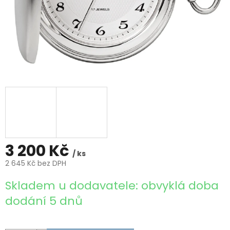
3 200 Kč
/ ks
2 645 Kč bez DPH
Měrná
Skladem u dodavatele: obvyklá doba
cena:
dodání 5 dnů