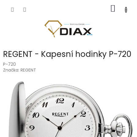
Přejít
NÁKUP
na
obsah
KOŠÍK
REGENT - Kapesní hodinky P-720
P-720
Značka:
REGENT