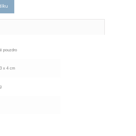
šíku
é pouzdro
,3 x 4 cm
g