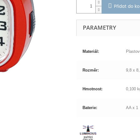
Přidat do ko
PARAMETRY
Materiál:
Plastov
Rozměr:
9,8 x 8
Hmotnost:
0,100 k
Baterie:
AA x 1