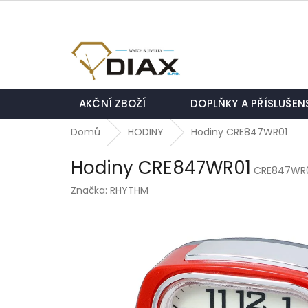
Přejít
na
obsah
AKČNÍ ZBOŽÍ
DOPLŇKY A PŘÍSLUŠEN
Domů
HODINY
Hodiny CRE847WR01
Hodiny CRE847WR01
CRE847WR
Značka:
RHYTHM