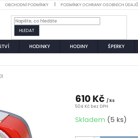
OBCHODNÍ PODMÍNKY
PODMÍNKY OCHRANY OSOBNÍCH ÚDAJ
HLEDAT
STVÍ
HODINKY
HODINY
ŠPERKY
01
610 Kč
/ ks
504 Kč bez DPH
Měrná
Skladem
(5 ks)
cena: