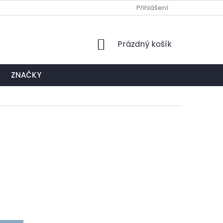
Ů
NAPIŠTE NÁM
EXPEDIČNÍ A KONTAKTNÍ MÍSTO
Přihlášení
NÁKUPNÍ
Prázdný košík
KOŠÍK
ZNAČKY