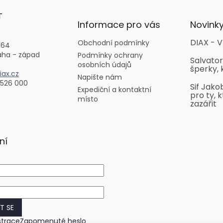
T
Informace pro vás
Novink
DIAX - V
Obchodní podmínky
164
aha - západ
Podmínky ochrany
Salvator
osobních údajů
šperky, 
ax.cz
Napište nám
 526 000
Sif Jako
Expediční a kontaktní
pro ty, k
místo
zazářit
ní
IT SE
strace
Zapomenuté heslo