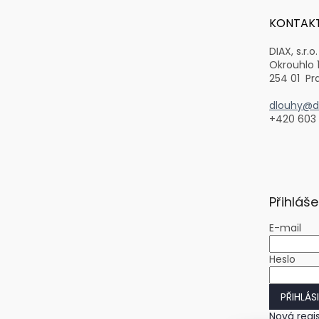
a
t
KONTAK
í
DIAX, s.r.o.
Okrouhlo 
254 01 Pr
dlouhy@di
+420 603
Přihláše
E-mail
Heslo
PŘIHLÁS
Nová regi