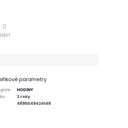
SDÍLET
lňkové parametry
gorie
:
HODINY
uka
:
2 roky
4895049424148