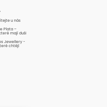
y
ítejte u nás
e Plata –
které mají duši
bs Jewellery -
teré chtějí