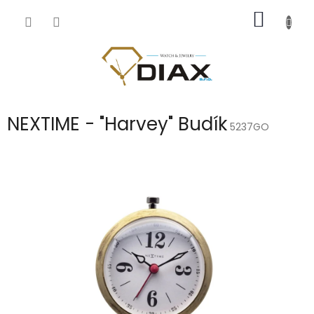
Přejít
NÁKUP
na
obsah
KOŠÍK
NEXTIME - "Harvey" Budík
5237GO