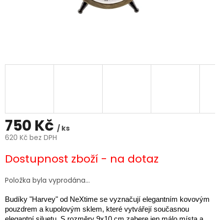
750 Kč
/ ks
620 Kč bez DPH
Měrná
Dostupnost zboží - na dotaz
cena:
Položka byla vyprodána…
Budíky "Harvey" od NeXtime se vyznačují elegantním kovovým
pouzdrem a kupolovým sklem, které vytvářejí současnou
elegantní siluetu.
S rozměry 9x10 cm zabere jen málo místa a