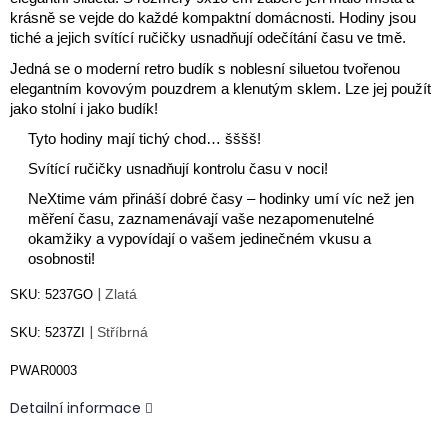
krásně se vejde do každé kompaktní domácnosti.
Hodiny jsou
tiché a jejich svítící ručičky usnadňují odečítání času ve tmě.
Jedná se o moderní retro budík s noblesní siluetou tvořenou
elegantním kovovým pouzdrem a klenutým sklem.
Lze jej použít
jako stolní i jako budík!
Tyto hodiny mají tichý chod… šššš!
Svítící ručičky usnadňují kontrolu času v noci!
NeXtime vám přináší dobré časy – hodinky umí víc než jen
měření času, zaznamenávají vaše nezapomenutelné
okamžiky a vypovídají o vašem jedinečném vkusu a
osobnosti!
|
Zlatá
SKU:
5237GO
|
Stříbrná
SKU:
5237ZI
PWAR0003
Detailní informace