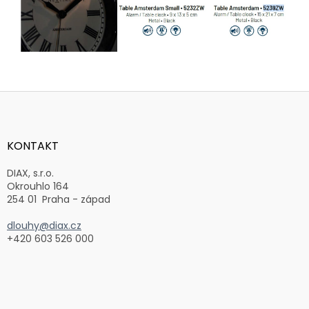
Z
á
p
a
KONTAKT
t
í
DIAX, s.r.o.
Okrouhlo 164
254 01 Praha - západ
dlouhy@diax.cz
+420 603 526 000