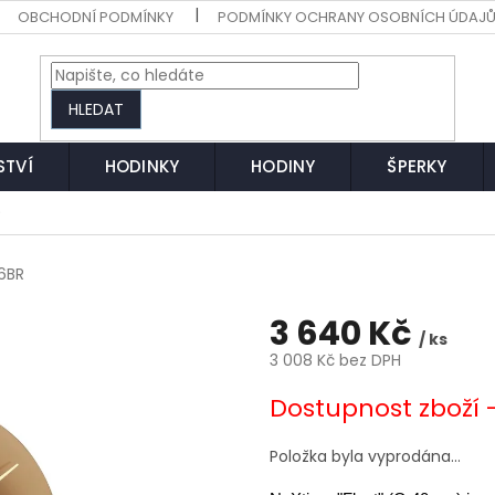
OBCHODNÍ PODMÍNKY
PODMÍNKY OCHRANY OSOBNÍCH ÚDAJ
HLEDAT
STVÍ
HODINKY
HODINY
ŠPERKY
)
6BR
3 640 Kč
/ ks
3 008 Kč bez DPH
Měrná
Dostupnost zboží 
cena:
Položka byla vyprodána…