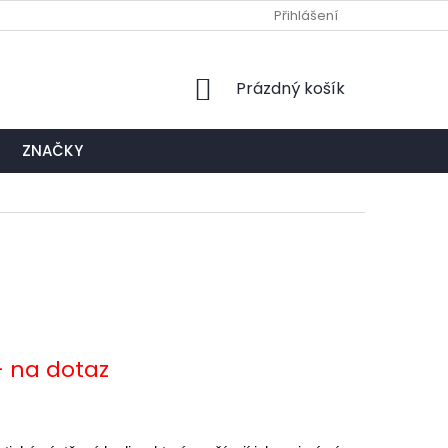
Ů
NAPIŠTE NÁM
EXPEDIČNÍ A KONTAKTNÍ MÍSTO
Přihlášení
NÁKUPNÍ
Prázdný košík
KOŠÍK
ZNAČKY
- na dotaz