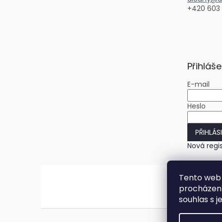
+420 603
Přihláše
E-mail
Heslo
PŘIHLÁS
Nová regi
Tento web 
procházení
souhlas s j