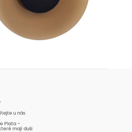
y
ítejte u nás
e Plata –
které mají duši