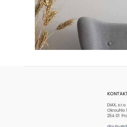
Z
á
p
a
t
KONTAK
í
DIAX, s.r.o.
Okrouhlo 
254 01 Pr
dlouhy@di