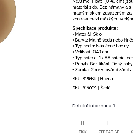
NeXtime "Float" (
O 40 cm) jsou 
materiál sklo.
Bez námahy a s l
matným sklem zasazeným za les
kontrast mezi měkkým, tvrdý
Specifikace produktu:
• Materiál: Sklo
• Barva: Matně šedá nebo Hně
• Typ hodin: Nástěnné hodiny
• Velikost: O40 cm
• Typ baterie: 1x AA baterie, n
• Pohyb: Bez tikání.
Tichý pohy
• Záruka: 2 roky tovární záruka
| Hnědá
SKU:
8196BR
| Šedá
SKU:
8196GS
Detailní informace
TISK
ZEPTAT SE