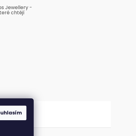
bs Jewellery -
teré chtějí
ouhlasím