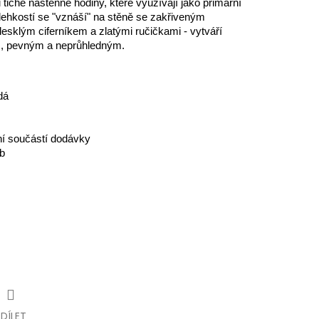
tiché nástěnné hodiny, které využívají jako primární
ehkostí se "vznáší" na stěně se zakřiveným
klým ciferníkem a zlatými ručičkami - vytváří
m, pevným a neprůhledným.
dá
ení součástí dodávky
b
SDÍLET