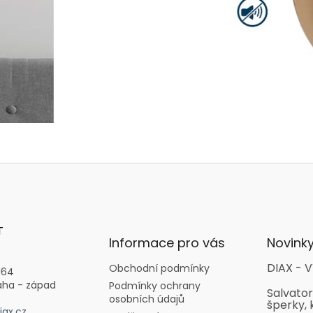
T
Informace pro vás
Novink
DIAX - V
Obchodní podmínky
164
aha - západ
Podmínky ochrany
Salvator
osobních údajů
šperky, 
ax.cz