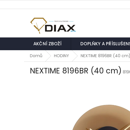
Přejít
na
obsah
AKČNÍ ZBOŽÍ
DOPLŇKY A PŘÍSLUŠEN
Domů
HODINY
NEXTIME 8196BR (40 cm
NEXTIME 8196BR (40 cm)
819