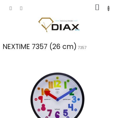
Přejít
NÁKUP
na
obsah
KOŠÍK
NEXTIME 7357 (26 cm)
7357