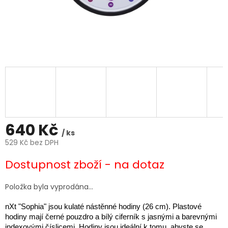
640 Kč
/ ks
529 Kč bez DPH
Měrná
Dostupnost zboží - na dotaz
cena:
Položka byla vyprodána…
nXt "Sophia" jsou kulaté nástěnné hodiny (26 cm).
Plastové
hodiny mají černé pouzdro a bílý ciferník s jasnými a barevnými
indexovými číslicemi.
Hodiny jsou ideální k tomu, abyste se