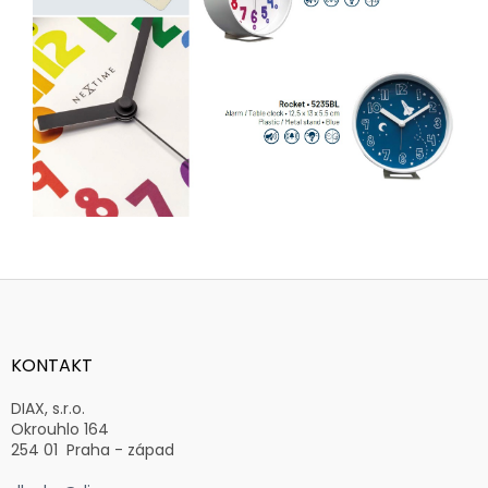
Z
á
p
a
KONTAKT
t
í
DIAX, s.r.o.
Okrouhlo 164
254 01 Praha - západ