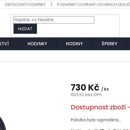
OBCHODNÍ PODMÍNKY
PODMÍNKY OCHRANY OSOBNÍCH ÚDAJ
HLEDAT
STVÍ
HODINKY
HODINY
ŠPERKY
730 Kč
/ ks
603 Kč bez DPH
Měrná
Dostupnost zboží 
cena:
Položka byla vyprodána…