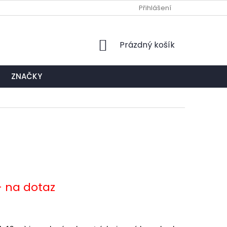
Ů
NAPIŠTE NÁM
EXPEDIČNÍ A KONTAKTNÍ MÍSTO
Přihlášení
NÁKUPNÍ
Prázdný košík
KOŠÍK
ZNAČKY
- na dotaz