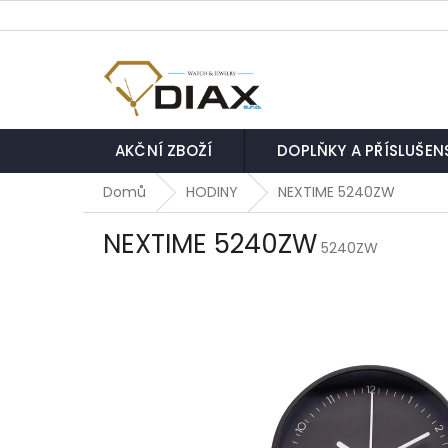
Přejít
na
obsah
AKČNÍ ZBOŽÍ
DOPLŇKY A PŘÍSLUŠEN
Domů
HODINY
NEXTIME 5240ZW
NEXTIME 5240ZW
5240ZW