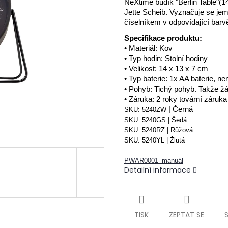
NeXtime budík "Berlin Table"(
Jette Scheib.
Vyznačuje se je
číselníkem v odpovídající barv
Specifikace produktu:
• Materiál: Kov
• Typ hodin: Stolní hodiny
• Velikost: 14 x 13 x 7 cm
• Typ baterie: 1x AA baterie, n
• Pohyb: Tichý pohyb.
Takže žá
• Záruka: 2 roky tovární záruka
| Černá
SKU:
5240ZW
SKU:
5240GS | Šedá
SKU:
5240RZ | Růžová
SKU:
5240YL | Žlutá
PWAR0001_manuál
Detailní informace
TISK
ZEPTAT SE