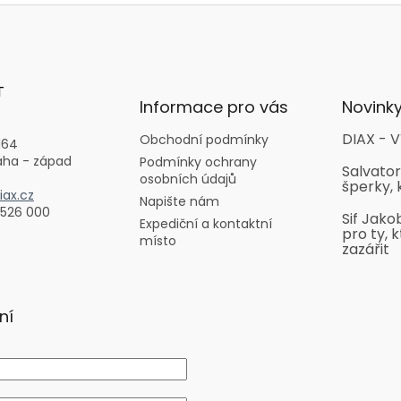
T
Informace pro vás
Novink
DIAX - V
Obchodní podmínky
164
aha - západ
Podmínky ochrany
Salvator
osobních údajů
šperky, 
ax.cz
Napište nám
 526 000
Sif Jako
Expediční a kontaktní
pro ty, k
místo
zazářit
ní