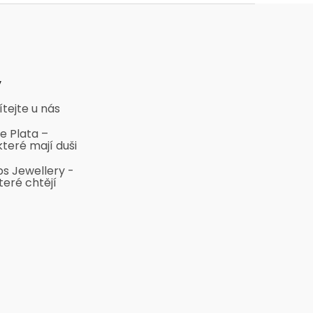
y
ítejte u nás
e Plata –
které mají duši
bs Jewellery -
teré chtějí