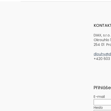
Z
á
p
a
t
KONTAK
í
DIAX, s.r.o.
Okrouhlo 
254 01 Pr
dlouhy@di
+420 603
Přihláše
E-mail
Heslo