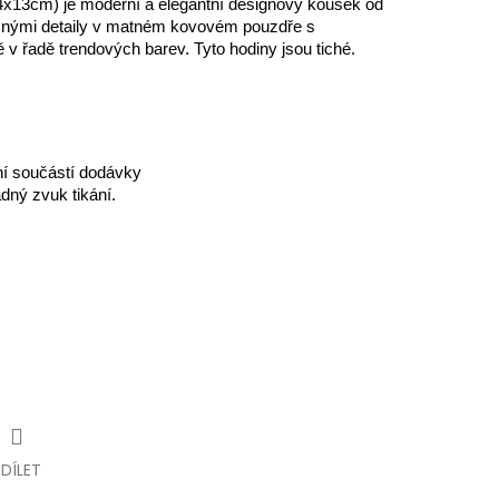
14x13cm) je moderní a elegantní designový kousek od
mnými detaily v matném kovovém pouzdře s
ě v řadě trendových barev.
Tyto hodiny jsou tiché.
ení součástí dodávky
dný zvuk tikání.
SDÍLET