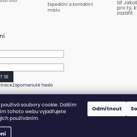
 526 000
Sif Jako
Expediční a kontaktní
pro ty, k
místo
zazářit
ní
IT SE
strace
Zapomenuté heslo
používá soubory cookie. Dalším
Odmítnout
S
m tohoto webu vyjadřujete
ejich používáním.
ní
práva vyhrazena.
Upravit nastavení cookies