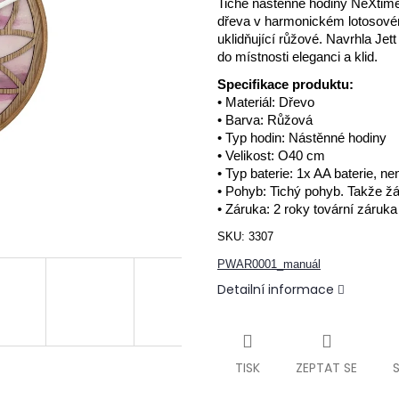
Tiché nástěnné hodiny NeXtime
dřeva v harmonickém lotosové
uklidňující růžové.
Navrhla Jett
do místnosti eleganci a klid.
Specifikace produktu:
• Materiál: Dřevo
• Barva: Růžová
• Typ hodin: Nástěnné hodiny
• Velikost: O40 cm
• Typ baterie: 1x AA baterie, n
• Pohyb: Tichý pohyb.
Takže žá
• Záruka: 2 roky tovární záruka
SKU:
3307
PWAR0001_manuál
Detailní informace
TISK
ZEPTAT SE