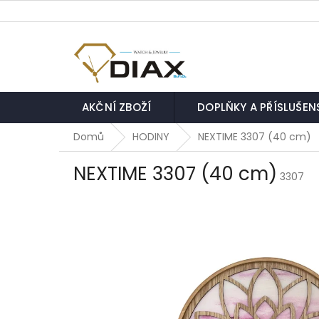
Přejít
na
obsah
AKČNÍ ZBOŽÍ
DOPLŇKY A PŘÍSLUŠEN
Domů
HODINY
NEXTIME 3307 (40 cm)
NEXTIME 3307 (40 cm)
3307