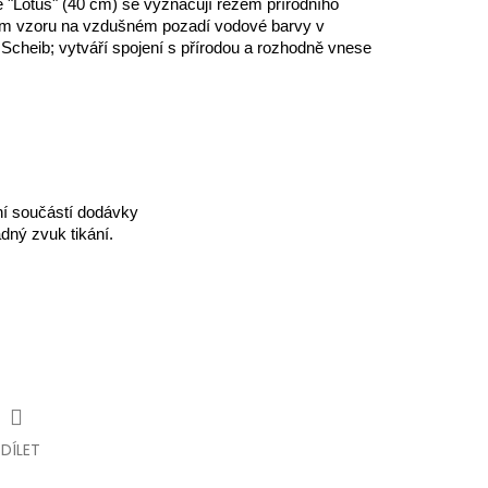
 "Lotus" (40 cm) se vyznačují řezem přírodního
m vzoru na vzdušném pozadí vodové barvy v
 Scheib; vytváří spojení s přírodou a rozhodně vnese
ení součástí dodávky
dný zvuk tikání.
SDÍLET