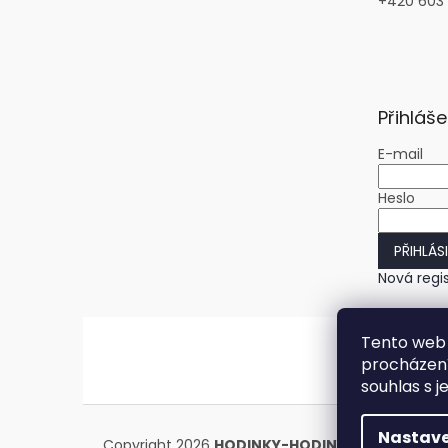
+420 603
Přihláše
E-mail
Heslo
PŘIHLÁS
Nová regi
Tento web 
procházení
souhlas s j
Nastave
Copyright 2026
HODINKY-HODINY.cz
. Všechna 