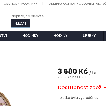
OBCHODNÍ PODMÍNKY
PODMÍNKY OCHRANY OSOBNÍCH ÚDAJ
HLEDAT
STVÍ
HODINKY
HODINY
ŠPERKY
3 580 Kč
/ ks
2 959 Kč bez DPH
Měrná
Dostupnost zboží 
cena:
Položka byla vyprodána…