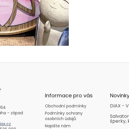
T
Informace pro vás
Novink
DIAX - V
Obchodní podmínky
164
aha - západ
Podmínky ochrany
Salvator
osobních údajů
šperky, 
ax.cz
Napište nám