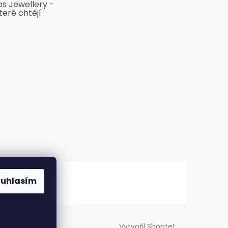
bs Jewellery -
teré chtějí
ouhlasím
Vytvořil Shoptet