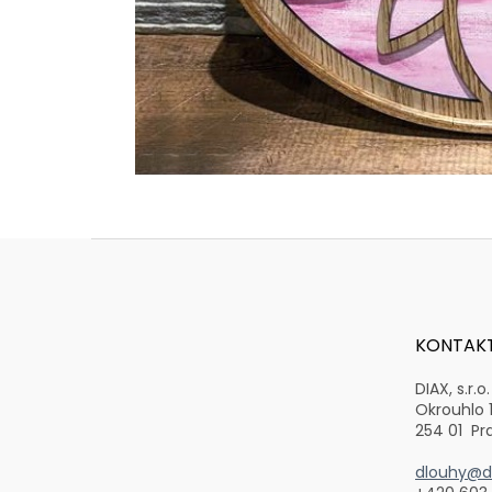
Z
á
p
a
t
KONTAK
í
DIAX, s.r.o.
Okrouhlo 
254 01 Pr
dlouhy@di