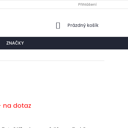
Ů
NAPIŠTE NÁM
EXPEDIČNÍ A KONTAKTNÍ MÍSTO
Přihlášení
NÁKUPNÍ
Prázdný košík
KOŠÍK
ZNAČKY
- na dotaz