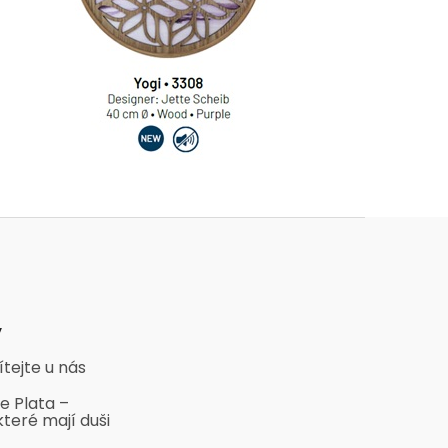
y
ítejte u nás
e Plata –
které mají duši