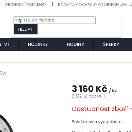
OBCHODNÍ PODMÍNKY
PODMÍNKY OCHRANY OSOBNÍCH ÚDAJ
HLEDAT
STVÍ
HODINKY
HODINY
ŠPERKY
)
9WI
3 160 Kč
/ ks
2 612 Kč bez DPH
Měrná
Dostupnost zboží 
cena:
Položka byla vyprodána…