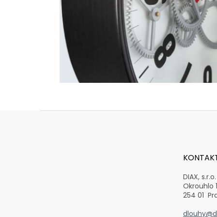
Z
á
p
a
t
KONTAK
í
DIAX, s.r.o.
Okrouhlo 
254 01 Pr
dlouhy@di