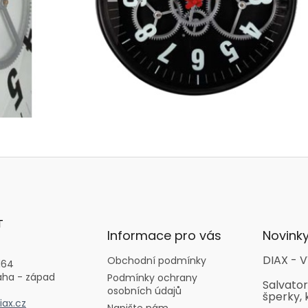
T
Informace pro vás
Novink
DIAX - V
Obchodní podmínky
164
aha - západ
Podmínky ochrany
Salvator
osobních údajů
šperky, 
ax.cz