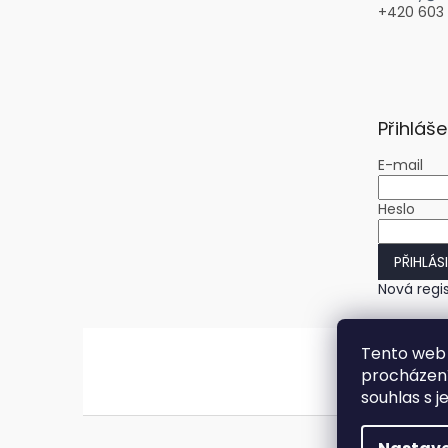
+420 603
Přihláše
E-mail
Heslo
PŘIHLÁS
Nová regi
Tento web 
procházení
souhlas s j