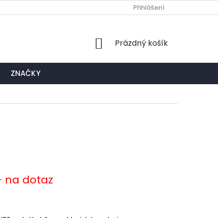
Ů
NAPIŠTE NÁM
EXPEDIČNÍ A KONTAKTNÍ MÍSTO
Přihlášení
NÁKUPNÍ
Prázdný košík
KOŠÍK
ZNAČKY
- na dotaz