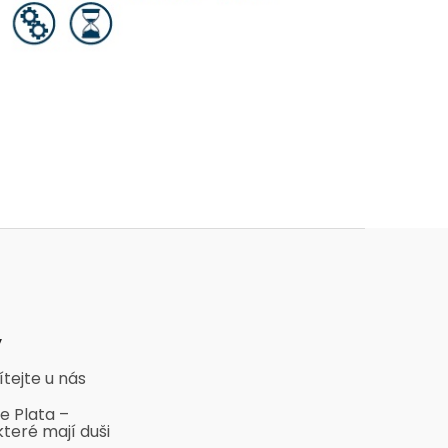
y
ítejte u nás
e Plata –
které mají duši