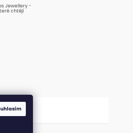
bs Jewellery -
teré chtějí
ouhlasím