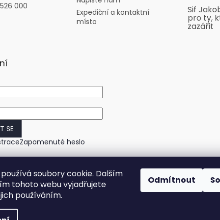
Napište nám
 526 000
Sif Jako
Expediční a kontaktní
pro ty, k
místo
zazářit
ní
IT SE
strace
Zapomenuté heslo
používá soubory cookie. Dalším
Odmítnout
S
m tohoto webu vyjadřujete
ejich používáním.