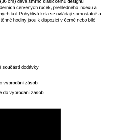
(36 cm) dává šmrnc klasickému designu
erních červených ruček, přehledného indexu a
ných kol.
P
ohyblivá kola se ovládají samostatně a
těnné hodiny jsou k dispozici v černé nebo bílé
ní součástí dodávky
do vyprodání zásob
é do vyprodání zásob