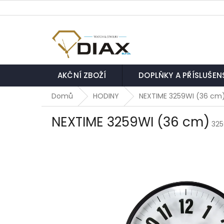
Přejít
na
obsah
AKČNÍ ZBOŽÍ
DOPLŇKY A PŘÍSLUŠEN
Domů
HODINY
NEXTIME 3259WI (36 cm
NEXTIME 3259WI (36 cm)
325