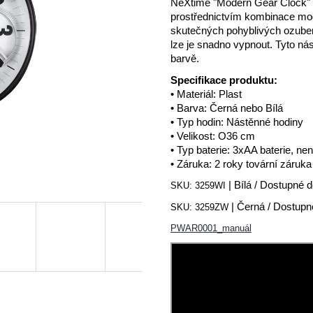
NeXtime "Modern Gear Clock" 
prostřednictvím kombinace mod
skutečných pohyblivých ozube
lze je snadno vypnout.
Tyto nás
barvě.
Specifikace produktu:
• Materiál: Plast
• Barva: Černá nebo Bílá
• Typ hodin: Nástěnné hodiny
• Velikost: O36 cm
• Typ baterie: 3xAA baterie, ne
• Záruka: 2 roky tovární záruka
| Bílá / Dostupné 
SKU:
3259WI
| Černá / Dostupn
SKU:
3259ZW
PWAR0001_manuál