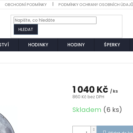
OBCHODNÍ PODMÍNKY
PODMÍNKY OCHRANY OSOBNÍCH ÚDAJ
HLEDAT
STVÍ
HODINKY
HODINY
ŠPERKY
1 040 Kč
/ ks
860 Kč bez DPH
Měrná
Skladem
(6 ks)
cena: