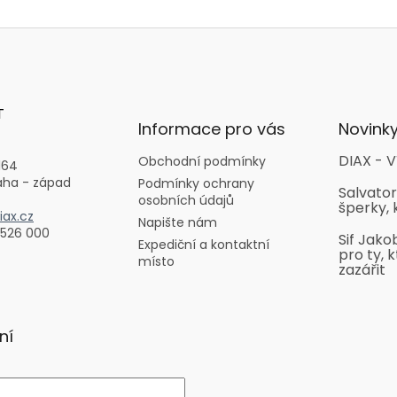
T
Informace pro vás
Novink
DIAX - V
Obchodní podmínky
164
aha - západ
Podmínky ochrany
Salvator
osobních údajů
šperky, 
ax.cz
Napište nám
 526 000
Sif Jako
Expediční a kontaktní
pro ty, k
místo
zazářit
ní