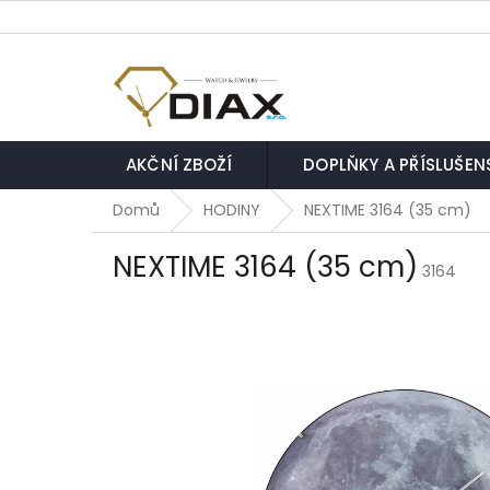
Přejít
na
obsah
AKČNÍ ZBOŽÍ
DOPLŇKY A PŘÍSLUŠEN
Domů
HODINY
NEXTIME 3164 (35 cm)
NEXTIME 3164 (35 cm)
3164