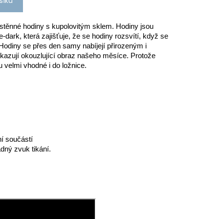
šíku
těnné hodiny s kupolovitým sklem.
Hodiny jsou
-dark, která zajišťuje, že se hodiny rozsvítí, když se
Hodiny se přes den samy nabíjejí přirozeným i
ukazují okouzlující obraz našeho měsíce.
Protože
u velmi vhodné i do ložnice.
ní součástí
dný zvuk tikání.