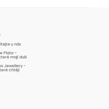
y
ítejte u nás
e Plata –
které mají duši
bs Jewellery -
teré chtějí