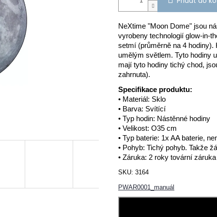
Přidat do ko
NeXtime "Moon Dome" jsou nás
vyrobeny technologií glow-in-the
setmí (průměrně na 4 hodiny).
umělým světlem.
Tyto hodiny 
mají tyto hodiny tichý chod, jso
zahrnuta).
Specifikace produktu:
• Materiál: Sklo
• Barva: Svítící
• Typ hodin: Nástěnné hodiny
• Velikost: O35 cm
• Typ baterie: 1x AA baterie, ne
• Pohyb: Tichý pohyb.
Takže žá
• Záruka: 2 roky tovární záruka
SKU:
3164
PWAR0001_manuál