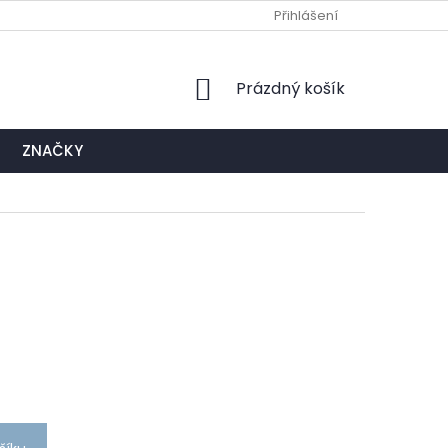
Ů
NAPIŠTE NÁM
EXPEDIČNÍ A KONTAKTNÍ MÍSTO
Přihlášení
NÁKUPNÍ
Prázdný košík
KOŠÍK
ZNAČKY