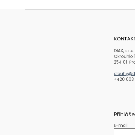
Z
á
p
a
t
KONTAK
í
DIAX, s.r.o.
Okrouhlo 
254 01 Pr
dlouhy@di
+420 603
Přihláše
E-mail