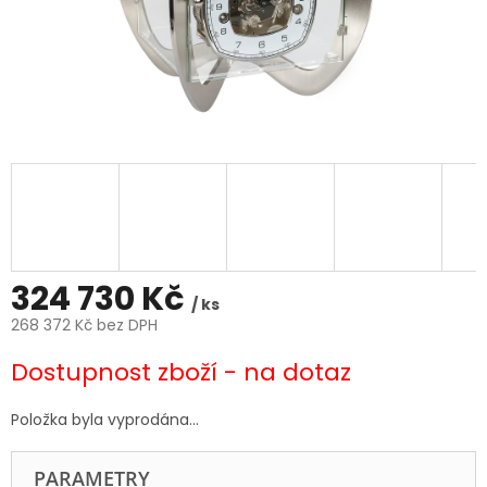
324 730 Kč
/ ks
268 372 Kč bez DPH
Měrná
Dostupnost zboží - na dotaz
cena:
Položka byla vyprodána…
PARAMETRY