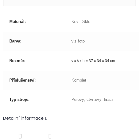
Materiál:
Kov - Sklo
Barva:
viz foto
Rozměr:
v x š x h = 37 x 34 x 34 cm
Příslušenství:
Komplet
Typ stroje:
Pérový, čtvrťový, hrací
Detailní informace