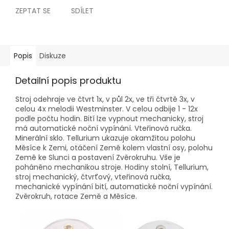
ZEPTAT SE
SDÍLET
Popis
Diskuze
Detailní popis produktu
Stroj odehraje ve čtvrt 1x, v půl 2x, ve tři čtvrtě 3x, v
celou 4x melodii Westminster. V celou odbije 1 - 12x
podle počtu hodin. Bití lze vypnout mechanicky, stroj
má automatické noční vypínání. Vteřinová ručka.
Minerální sklo. Tellurium ukazuje okamžitou polohu
Měsíce k Zemi, otáčení Země kolem vlastní osy, polohu
Země ke Slunci a postavení Zvěrokruhu. Vše je
poháněno mechanikou stroje. Hodiny stolní, Tellurium,
stroj mechanický, čtvrťový, vteřinová ručka,
mechanické vypínání bití, automatické noční vypínání.
Zvěrokruh, rotace Země a Měsíce.