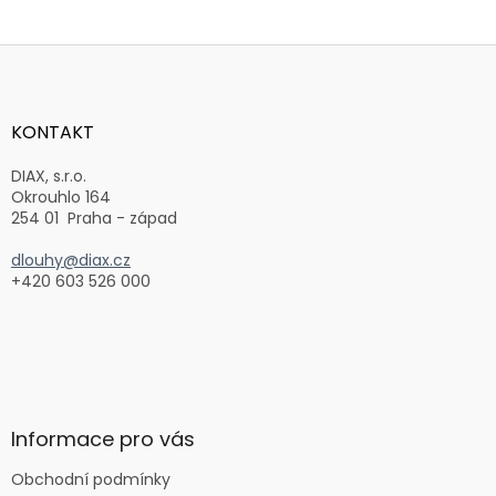
Z
á
p
a
KONTAKT
t
í
DIAX, s.r.o.
Okrouhlo 164
254 01 Praha - západ
dlouhy@diax.cz
+420 603 526 000
Informace pro vás
Obchodní podmínky