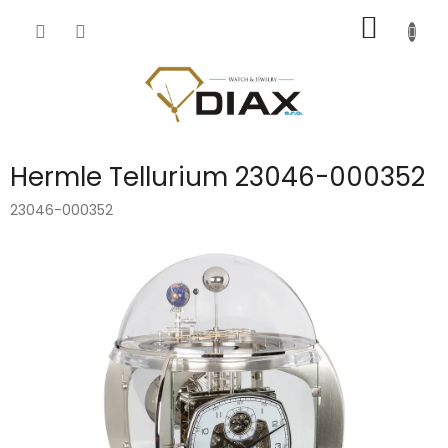
Přejít
NÁKUP
na
obsah
KOŠÍK
Hermle Tellurium 23046-000352
23046-000352