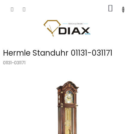
Přejít
NÁKUP
na
obsah
KOŠÍK
Hermle Standuhr 01131-031171
01131-031171