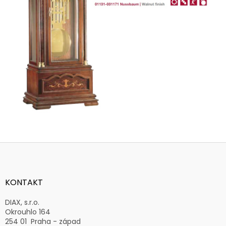
Z
á
p
a
KONTAKT
t
í
DIAX, s.r.o.
Okrouhlo 164
254 01 Praha - západ