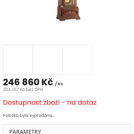
246 860 Kč
/ ks
204 017 Kč bez DPH
Měrná
Dostupnost zboží - na dotaz
cena:
Položka byla vyprodána…
PARAMETRY