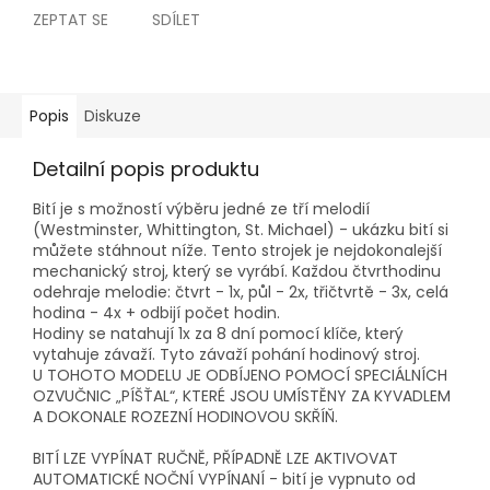
ZEPTAT SE
SDÍLET
Popis
Diskuze
Detailní popis produktu
Bití je s možností výběru jedné ze tří melodií
(Westminster, Whittington, St. Michael) - ukázku bití si
můžete stáhnout níže. Tento strojek je nejdokonalejší
mechanický stroj, který se vyrábí. Každou čtvrthodinu
odehraje melodie: čtvrt - 1x, půl - 2x, třičtvrtě - 3x, celá
hodina - 4x + odbijí počet hodin.
Hodiny se natahují 1x za 8 dní pomocí klíče, který
vytahuje závaží. Tyto závaží pohání hodinový stroj.
U TOHOTO MODELU JE ODBÍJENO POMOCÍ SPECIÁLNÍCH
OZVUČNIC „PÍŠŤAL“, KTERÉ JSOU UMÍSTĚNY ZA KYVADLEM
A DOKONALE ROZEZNÍ HODINOVOU SKŘÍŇ.
BITÍ LZE VYPÍNAT RUČNĚ, PŘÍPADNĚ LZE AKTIVOVAT
AUTOMATICKÉ NOČNÍ VYPÍNANÍ - bití je vypnuto od