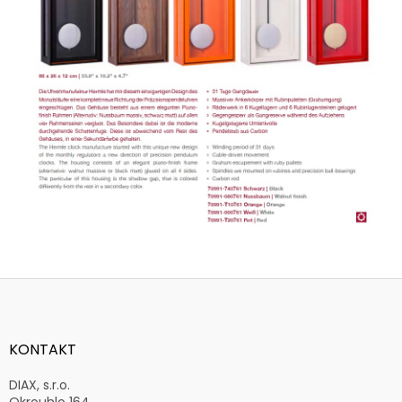
Z
á
p
a
KONTAKT
t
í
DIAX, s.r.o.
Okrouhlo 164