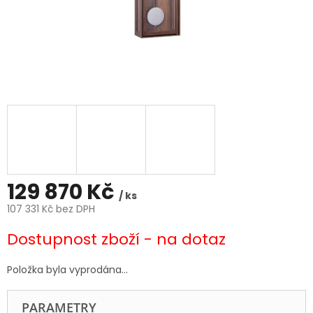
129 870 Kč
/ ks
107 331 Kč bez DPH
Měrná
Dostupnost zboží - na dotaz
cena:
Položka byla vyprodána…
PARAMETRY