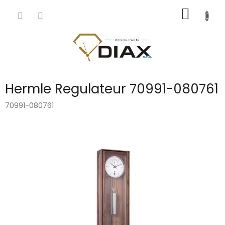
Přejít
NÁKUP
na
obsah
KOŠÍK
Hermle Regulateur 70991-080761
70991-080761