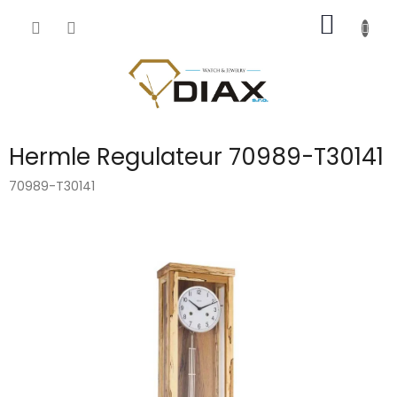
Přejít
NÁKUP
na
obsah
KOŠÍK
Hermle Regulateur 70989-T30141
70989-T30141