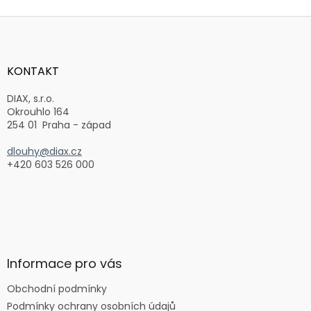
Z
á
p
a
KONTAKT
t
í
DIAX, s.r.o.
Okrouhlo 164
254 01 Praha - západ
dlouhy@diax.cz
+420 603 526 000
Informace pro vás
Obchodní podmínky
Podmínky ochrany osobních údajů