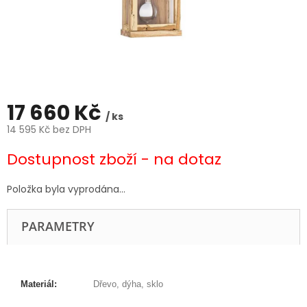
17 660 Kč
/ ks
14 595 Kč bez DPH
Měrná
Dostupnost zboží - na dotaz
cena:
Položka byla vyprodána…
PARAMETRY
Materiál:
Dřevo, dýha, sklo