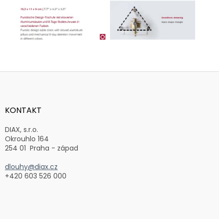
Z
á
p
a
KONTAKT
t
í
DIAX, s.r.o.
Okrouhlo 164
254 01 Praha - západ
dlouhy@diax.cz
+420 603 526 000