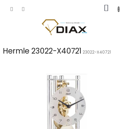
Přejít
NÁKUP
na
obsah
KOŠÍK
Hermle 23022-X40721
23022-X40721