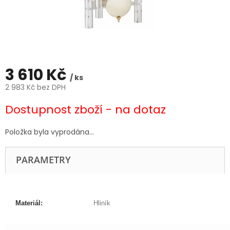
3 610 Kč
/ ks
2 983 Kč bez DPH
Měrná
Dostupnost zboží - na dotaz
cena:
Položka byla vyprodána…
PARAMETRY
Materiál:
Hliník