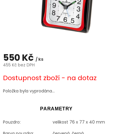
550 Kč
/ ks
455 Kč bez DPH
Měrná
Dostupnost zboží - na dotaz
cena:
Položka byla vyprodána…
PARAMETRY
Pouzdro:
velikost 76 x 77 x 40 mm
Barva pouzdra:
červená, černá