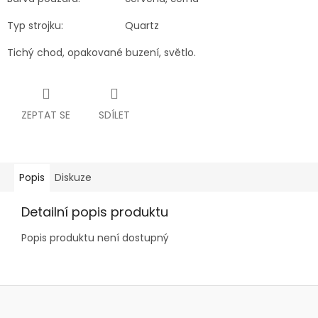
Typ strojku:
Quartz
Tichý chod, opakované buzení, světlo.
ZEPTAT SE
SDÍLET
Popis
Diskuze
Detailní popis produktu
Popis produktu není dostupný
Z
á