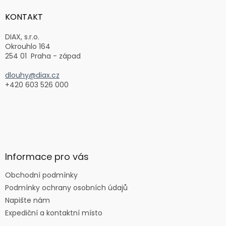
p
a
KONTAKT
t
í
DIAX, s.r.o.
Okrouhlo 164
254 01 Praha - západ
dlouhy@diax.cz
+420 603 526 000
Informace pro vás
Obchodní podmínky
Podmínky ochrany osobních údajů
Napište nám
Expediční a kontaktní místo