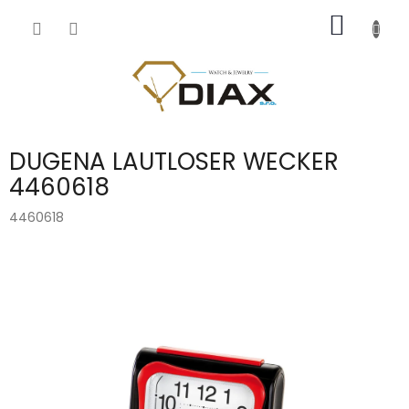
Přejít
NÁKUP
na
obsah
KOŠÍK
DUGENA LAUTLOSER WECKER
4460618
4460618