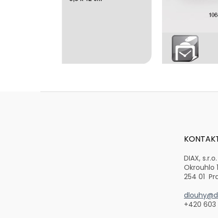
Z
á
p
a
t
KONTAK
í
DIAX, s.r.o.
Okrouhlo 
254 01 Pr
dlouhy@di
+420 603