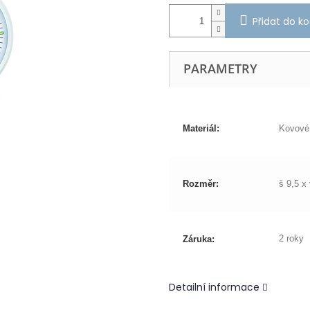
Přidat do ko
PARAMETRY
Materiál:
Kovové
Rozměr:
š 9,5 x
2 roky
Záruka:
Detailní informace