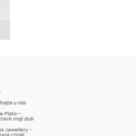
y
ítejte u nás
e Plata –
které mají duši
bs Jewellery -
teré chtějí