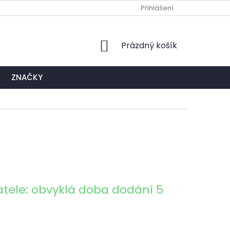
Ů
NAPIŠTE NÁM
EXPEDIČNÍ A KONTAKTNÍ MÍSTO
Přihlášení
NÁKUPNÍ
Prázdný košík
KOŠÍK
ZNAČKY
tele: obvyklá doba dodání 5