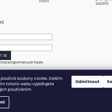
místo
zazářit
ní
IT SE
strace
Zapomenuté heslo
používá soubory cookie. Dalším
Odmítnout
S
m tohoto webu vyjadřujete
ejich používáním.
ní
práva vyhrazena.
Upravit nastavení cookies