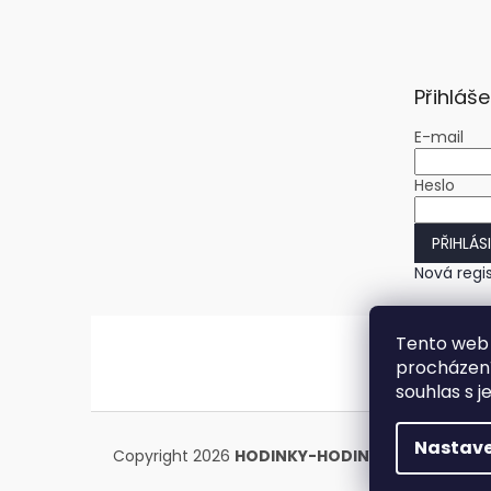
Přihláše
E-mail
Heslo
PŘIHLÁS
Nová regi
Tento web 
procházení
souhlas s j
Nastave
Copyright 2026
HODINKY-HODINY.cz
. Všechna 