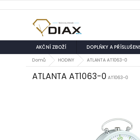
Přejít
na
obsah
AKČNÍ ZBOŽÍ
DOPLŇKY A PŘÍSLUŠEN
Domů
HODINY
ATLANTA AT1063-0
ATLANTA AT1063-0
AT1063-0