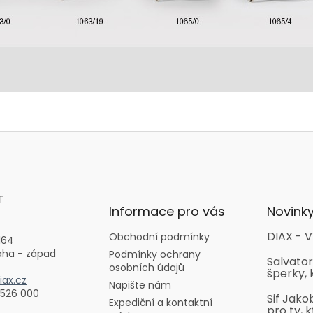
T
Informace pro vás
Novink
DIAX - V
Obchodní podmínky
164
aha - západ
Podmínky ochrany
Salvator
osobních údajů
šperky, 
ax.cz
Napište nám
 526 000
Sif Jako
Expediční a kontaktní
pro ty, k