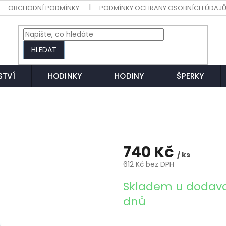
OBCHODNÍ PODMÍNKY
PODMÍNKY OCHRANY OSOBNÍCH ÚDAJ
HLEDAT
STVÍ
HODINKY
HODINY
ŠPERKY
740 Kč
/ ks
612 Kč bez DPH
Měrná
Skladem u dodava
cena:
dnů