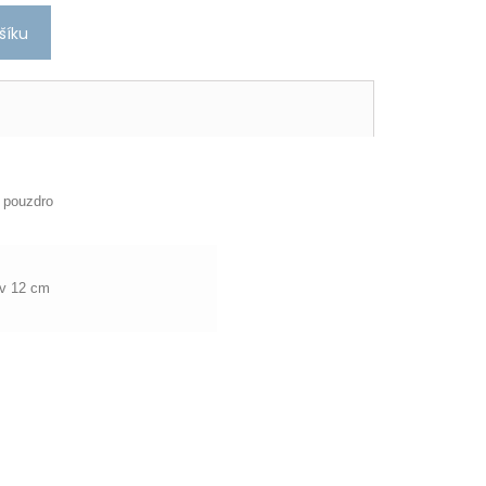
šíku
 pouzdro
 v 12 cm