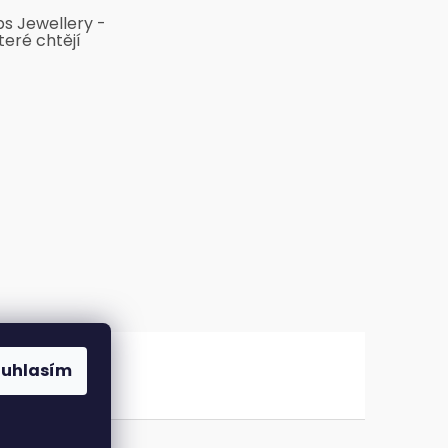
bs Jewellery -
teré chtějí
ouhlasím