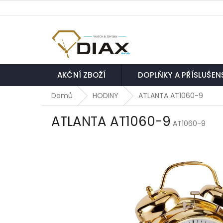
Přejít
na
obsah
AKČNÍ ZBOŽÍ
DOPLŇKY A PŘÍSLUŠEN
Domů
HODINY
ATLANTA AT1060-9
ATLANTA AT1060-9
AT1060-9