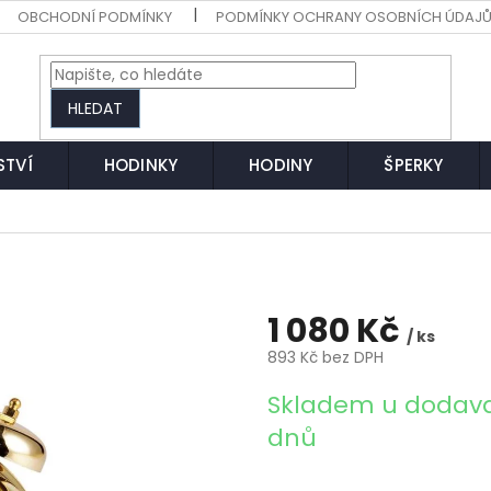
OBCHODNÍ PODMÍNKY
PODMÍNKY OCHRANY OSOBNÍCH ÚDAJ
HLEDAT
STVÍ
HODINKY
HODINY
ŠPERKY
1 080 Kč
/ ks
893 Kč bez DPH
Měrná
Skladem u dodava
cena:
dnů