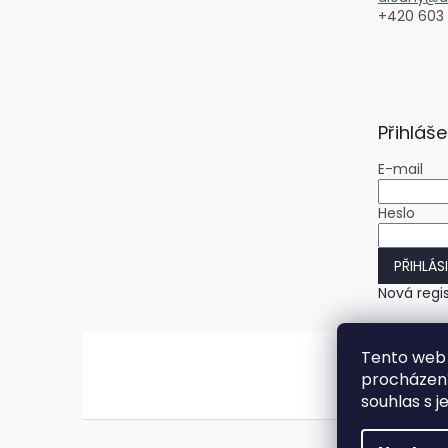
+420 603
Přihláše
E-mail
Heslo
PŘIHLÁS
Nová regi
Tento web 
procházení
souhlas s j