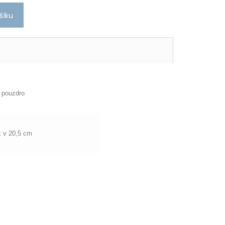
šíku
 pouzdro
x v 20,5 cm