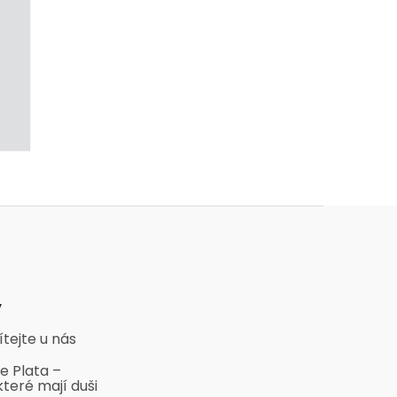
y
ítejte u nás
e Plata –
které mají duši