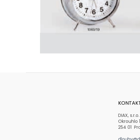
Z
á
p
a
t
KONTAK
í
DIAX, s.r.o.
Okrouhlo 
254 01 Pr
dlouhy@di