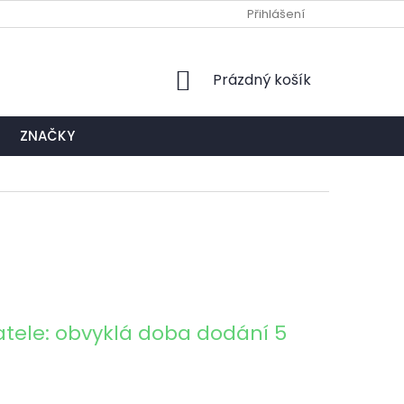
Ů
NAPIŠTE NÁM
EXPEDIČNÍ A KONTAKTNÍ MÍSTO
Přihlášení
NÁKUPNÍ
Prázdný košík
KOŠÍK
ZNAČKY
tele: obvyklá doba dodání 5