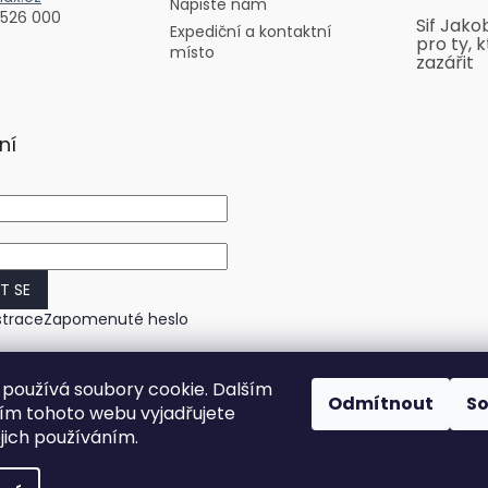
Napište nám
 526 000
Sif Jako
Expediční a kontaktní
pro ty, k
místo
zazářit
ní
IT SE
strace
Zapomenuté heslo
používá soubory cookie. Dalším
Odmítnout
S
m tohoto webu vyjadřujete
ejich používáním.