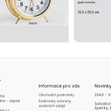
T
Informace pro vás
Novink
DIAX - V
Obchodní podmínky
164
aha - západ
Podmínky ochrany
Salvator
osobních údajů
šperky, 
ax.cz