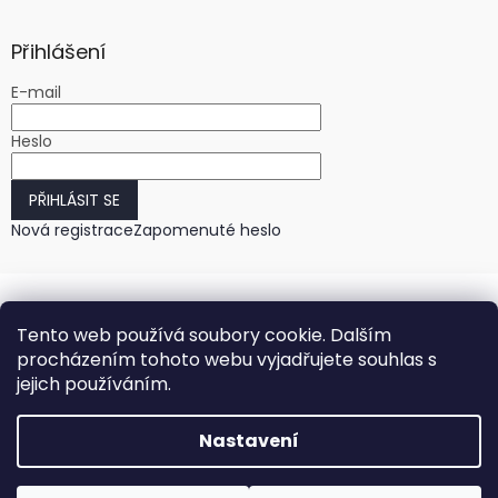
Přihlášení
E-mail
Heslo
PŘIHLÁSIT SE
Nová registrace
Zapomenuté heslo
Tento web používá soubory cookie. Dalším
procházením tohoto webu vyjadřujete souhlas s
jejich používáním.
Vytvořil Shoptet
Nastavení
Copyright 2026
HODINKY-HODINY.cz
. Všechna práva