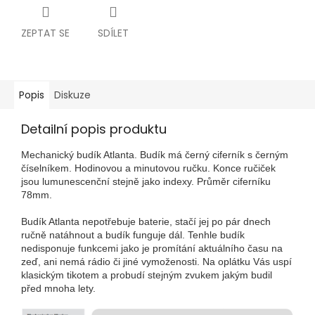
ZEPTAT SE
SDÍLET
Popis
Diskuze
Detailní popis produktu
Mechanický budík Atlanta. Budík má černý ciferník s černým
číselníkem. Hodinovou a minutovou ručku. Konce ručiček
jsou lumunescenční stejně jako indexy. Průměr ciferníku
78mm.
Budík Atlanta nepotřebuje baterie, stačí jej po pár dnech
ručně natáhnout a budík funguje dál. Tenhle budík
nedisponuje funkcemi jako je promítání aktuálního času na
zeď, ani nemá rádio či jiné vymoženosti. Na oplátku Vás uspí
klasickým tikotem a probudí stejným zvukem jakým budil
před mnoha lety.