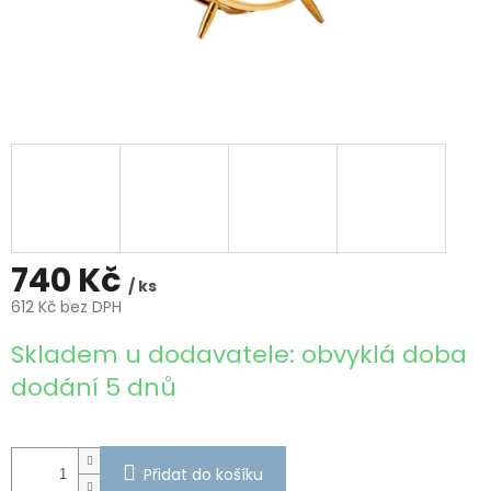
740 Kč
/ ks
612 Kč bez DPH
Měrná
Skladem u dodavatele: obvyklá doba
cena:
dodání 5 dnů
Přidat do košíku