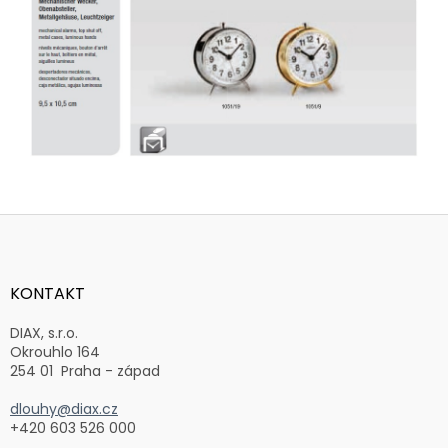
Z
á
p
a
KONTAKT
t
í
DIAX, s.r.o.
Okrouhlo 164
254 01 Praha - západ
dlouhy@diax.cz
+420 603 526 000