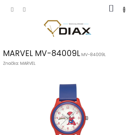
Přejít
NÁKUP
na
obsah
KOŠÍK
MARVEL MV-84009L
MV-84009L
Značka:
MARVEL