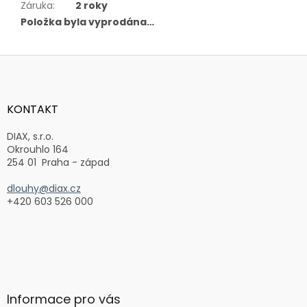
Záruka
:
2 roky
Položka byla vyprodána…
Z
á
p
a
KONTAKT
t
í
DIAX, s.r.o.
Okrouhlo 164
254 01 Praha - západ
dlouhy@diax.cz
+420 603 526 000
Informace pro vás