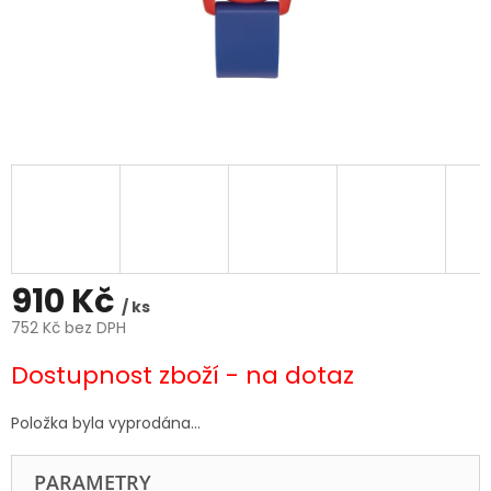
910 Kč
/ ks
752 Kč bez DPH
Měrná
Dostupnost zboží - na dotaz
cena:
Položka byla vyprodána…
PARAMETRY