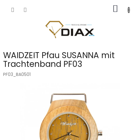
Přejít
NÁKUP
na
obsah
KOŠÍK
WAIDZEIT Pfau SUSANNA mit
Trachtenband PF03
PF03_BA0501