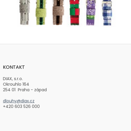
Z
á
p
a
KONTAKT
t
í
DIAX, s.r.o.
Okrouhlo 164
254 01 Praha - západ
dlouhy@diax.cz
+420 603 526 000