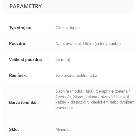
PARAMETRY
Typ strojku:
Citizen Japan
Pouzdro:
Nerezová ocel, Dřevo (zelený santal)
Velikost pouzdra:
35 (mm)
Řemínek:
Vzorovaná textilní látka
Saphira (modrá / bílá), Seraphine (zelená /
červená), Sissy (zelená / růžová / fialová) -
každý k dispozici v klasickém nebo dvojitém
Barva řemínku:
provedení
Sklo:
Minerální