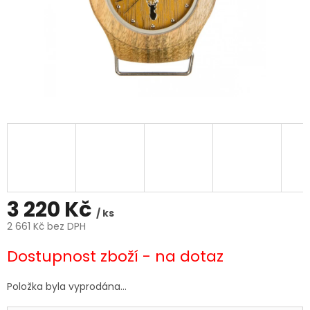
3 220 Kč
/ ks
2 661 Kč bez DPH
Měrná
Dostupnost zboží - na dotaz
cena:
Položka byla vyprodána…