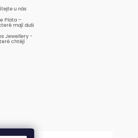
ítejte u nás
e Plata –
které mají duši
bs Jewellery -
teré chtějí