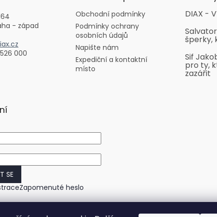
DIAX - V
Obchodní podmínky
164
aha - západ
Podmínky ochrany
Salvator
osobních údajů
šperky, 
ax.cz
Napište nám
 526 000
Sif Jako
Expediční a kontaktní
pro ty, k
místo
zazářit
ní
IT SE
strace
Zapomenuté heslo