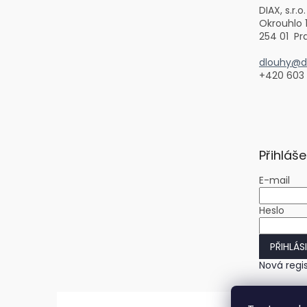
DIAX, s.r.o.
Okrouhlo 
254 01 Pr
dlouhy@di
+420 603
Přihláše
E-mail
Heslo
PŘIHLÁS
Nová regi