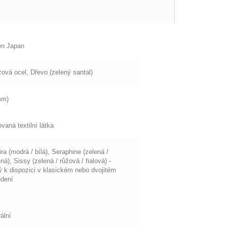
en Japan
ová ocel, Dřevo (zelený santal)
mm)
vaná textilní látka
ra (modrá / bílá), Seraphine (zelená /
ná), Sissy (zelená / růžová / fialová) -
 k dispozici v klasickém nebo dvojitém
edení
ální