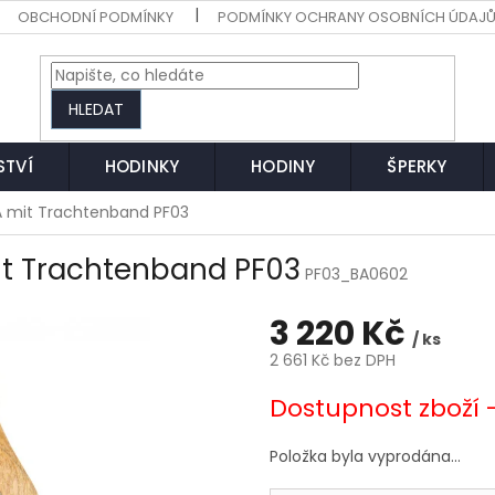
OBCHODNÍ PODMÍNKY
PODMÍNKY OCHRANY OSOBNÍCH ÚDAJ
HLEDAT
STVÍ
HODINKY
HODINY
ŠPERKY
A mit Trachtenband PF03
t Trachtenband PF03
PF03_BA0602
3 220 Kč
/ ks
2 661 Kč bez DPH
Měrná
Dostupnost zboží 
cena:
Položka byla vyprodána…