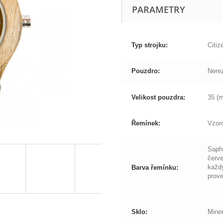
PARAMETRY
Typ strojku:
Citiz
Pouzdro:
Nerez
Velikost pouzdra:
35 (
Řemínek:
Vzoro
Saphi
červe
každý
Barva řemínku:
prov
Sklo:
Miner