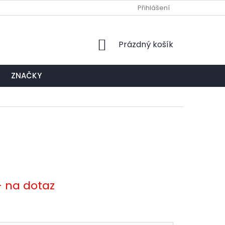
Ů
NAPIŠTE NÁM
EXPEDIČNÍ A KONTAKTNÍ MÍSTO
Přihlášení
NÁKUPNÍ
Prázdný košík
KOŠÍK
ZNAČKY
- na dotaz