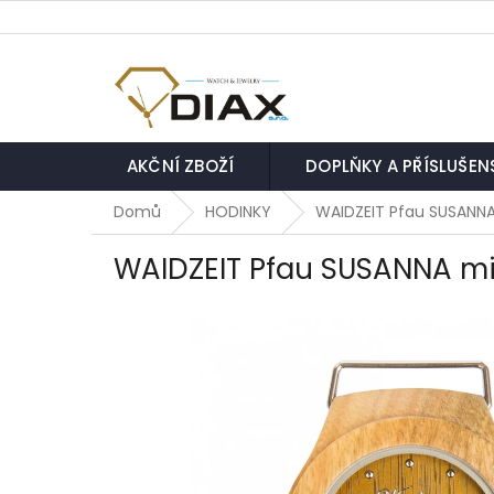
Přejít
na
obsah
AKČNÍ ZBOŽÍ
DOPLŇKY A PŘÍSLUŠEN
Domů
HODINKY
WAIDZEIT Pfau SUSANN
WAIDZEIT Pfau SUSANNA mi