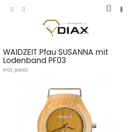
Přejít
NÁKUP
na
obsah
KOŠÍK
WAIDZEIT Pfau SUSANNA mit
Lodenband PF03
PF03_BA0101