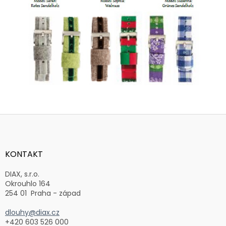
Z
á
p
a
KONTAKT
t
í
DIAX, s.r.o.
Okrouhlo 164
254 01 Praha - západ
dlouhy@diax.cz
+420 603 526 000