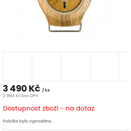
3 490 Kč
/ ks
2 884 Kč bez DPH
Měrná
Dostupnost zboží - na dotaz
cena:
Položka byla vyprodána…