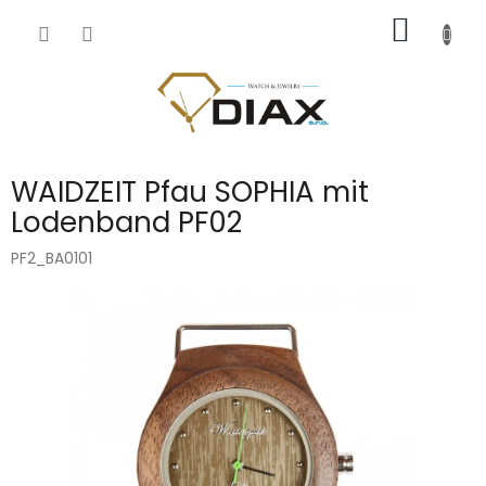
Přejít
NÁKUP
na
obsah
KOŠÍK
WAIDZEIT Pfau SOPHIA mit
Lodenband PF02
PF2_BA0101