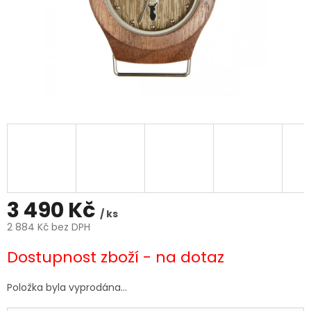
3 490 Kč
/ ks
2 884 Kč bez DPH
Měrná
Dostupnost zboží - na dotaz
cena:
Položka byla vyprodána…