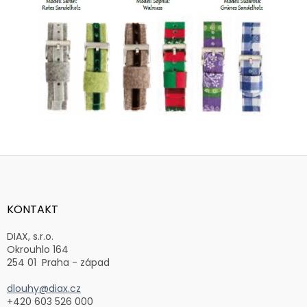
Z
á
p
a
KONTAKT
t
í
DIAX, s.r.o.
Okrouhlo 164
254 01 Praha - západ
dlouhy@diax.cz
+420 603 526 000