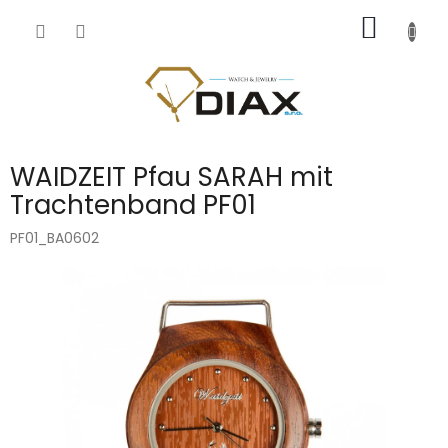
Přejít
NÁKUP
na
obsah
KOŠÍK
WAIDZEIT Pfau SARAH mit
Trachtenband PF01
PF01_BA0602