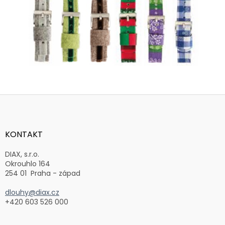
Z
á
p
a
KONTAKT
t
í
DIAX, s.r.o.
Okrouhlo 164
254 01 Praha - západ
dlouhy@diax.cz
+420 603 526 000