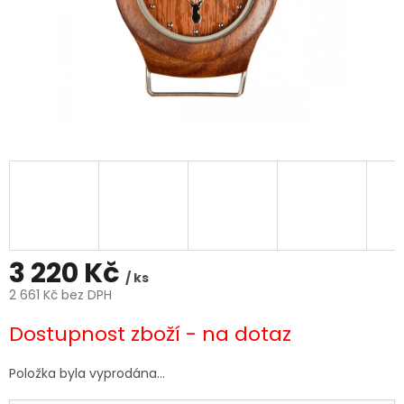
3 220 Kč
/ ks
2 661 Kč bez DPH
Měrná
Dostupnost zboží - na dotaz
cena:
Položka byla vyprodána…