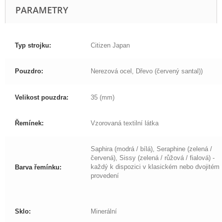
PARAMETRY
Typ strojku:
Citizen Japan
Pouzdro:
Nerezová ocel, Dřevo (červený santal))
Velikost pouzdra:
35 (mm)
Řemínek:
Vzorovaná textilní látka
Saphira (modrá / bílá), Seraphine (zelená /
červená), Sissy (zelená / růžová / fialová) -
každý k dispozici v klasickém nebo dvojitém
Barva řemínku:
provedení
Sklo:
Minerální