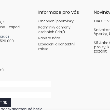
T
Informace pro vás
Novink
DIAX - V
Obchodní podmínky
164
aha - západ
Podmínky ochrany
Salvator
osobních údajů
šperky, 
ax.cz
Napište nám
 526 000
Sif Jako
Expediční a kontaktní
pro ty, k
místo
zazářit
ní
IT SE
strace
Zapomenuté heslo