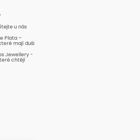
y
ítejte u nás
e Plata –
které mají duši
bs Jewellery -
teré chtějí