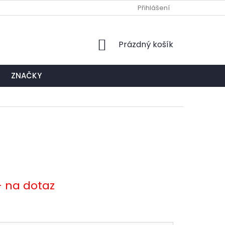
Ů
NAPIŠTE NÁM
EXPEDIČNÍ A KONTAKTNÍ MÍSTO
Přihlášení
NÁKUPNÍ
Prázdný košík
KOŠÍK
ZNAČKY
- na dotaz