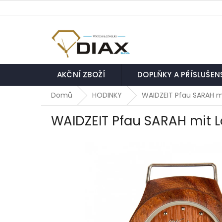
Přejít
na
obsah
AKČNÍ ZBOŽÍ
DOPLŇKY A PŘÍSLUŠEN
Domů
HODINKY
WAIDZEIT Pfau SARAH m
WAIDZEIT Pfau SARAH mit 