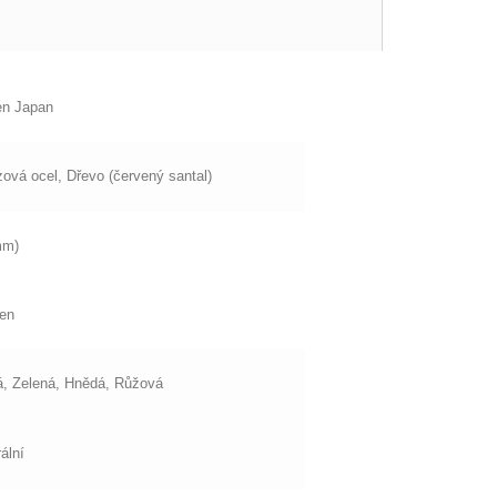
en Japan
ová ocel, Dřevo (červený santal)
mm)
en
, Zelená, Hnědá, Růžová
ální