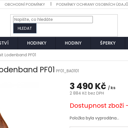
OBCHODNÍ PODMÍNKY
PODMÍNKY OCHRANY OSOBNÍCH ÚDAJ
HLEDAT
STVÍ
HODINKY
HODINY
ŠPERKY
it Lodenband PF01
Lodenband PF01
PF01_BA0101
3 490 Kč
/ ks
2 884 Kč bez DPH
Měrná
Dostupnost zboží 
cena:
Položka byla vyprodána…