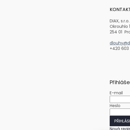
a
t
KONTAK
í
DIAX, s.r.o.
Okrouhlo 
254 01 Pr
dlouhy@di
+420 603
Přihláše
E-mail
Heslo
PŘIHLÁS
Nová regi