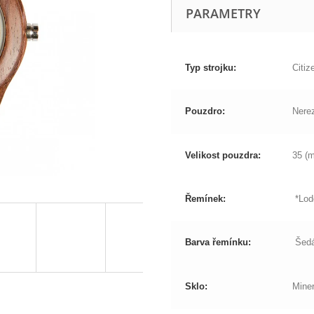
PARAMETRY
Typ strojku:
Citiz
Pouzdro:
Nerez
Velikost pouzdra:
35 (
Řemínek:
*Lod
Barva řemínku:
Šedá
Sklo:
Miner