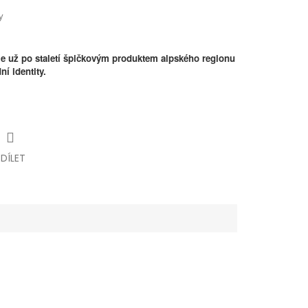
y
rý je už po staletí špičkovým produktem alpského regionu
ní identity.
SDÍLET