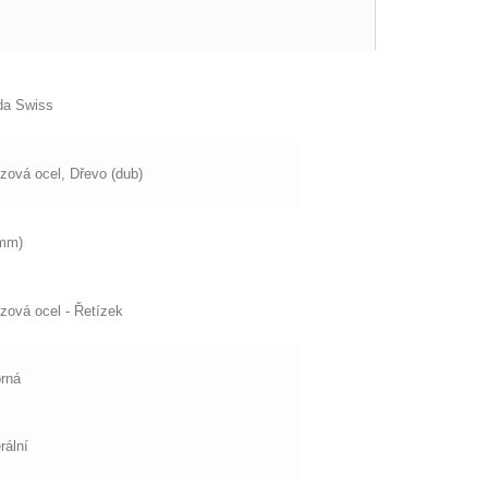
da Swiss
zová ocel, Dřevo (dub)
(mm)
zová ocel - Řetízek
brná
rální