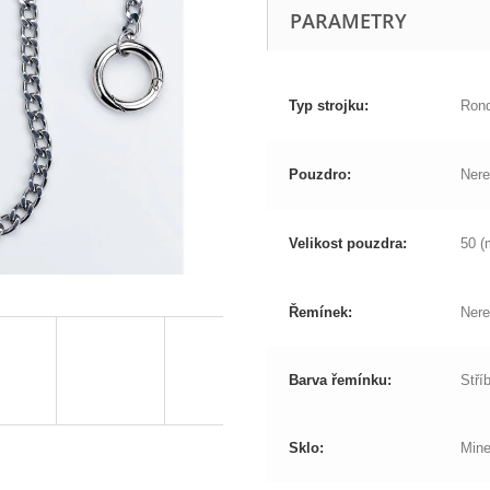
PARAMETRY
Typ strojku:
Ron
Pouzdro:
Nere
Velikost pouzdra:
50 
Řemínek:
Nere
Barva řemínku:
Stří
Sklo:
Mine