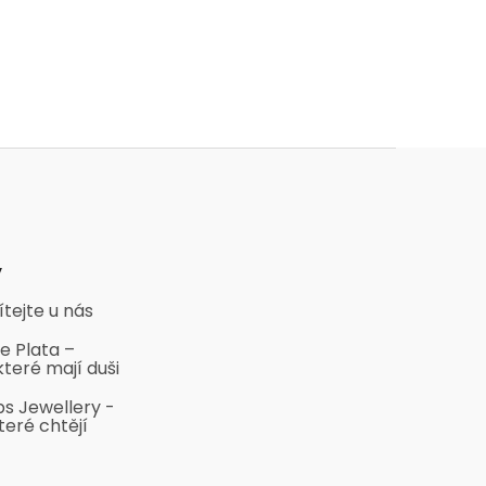
y
ítejte u nás
e Plata –
které mají duši
bs Jewellery -
teré chtějí