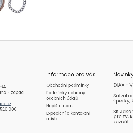
T
Informace pro vás
Novink
DIAX - V
Obchodní podmínky
164
aha - západ
Podmínky ochrany
Salvator
osobních údajů
šperky, 
ax.cz
Napište nám
 526 000
Sif Jako
Expediční a kontaktní
pro ty, k
místo
zazářit