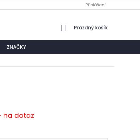
Ů
NAPIŠTE NÁM
EXPEDIČNÍ A KONTAKTNÍ MÍSTO
Přihlášení
NÁKUPNÍ
Prázdný košík
KOŠÍK
ZNAČKY
- na dotaz