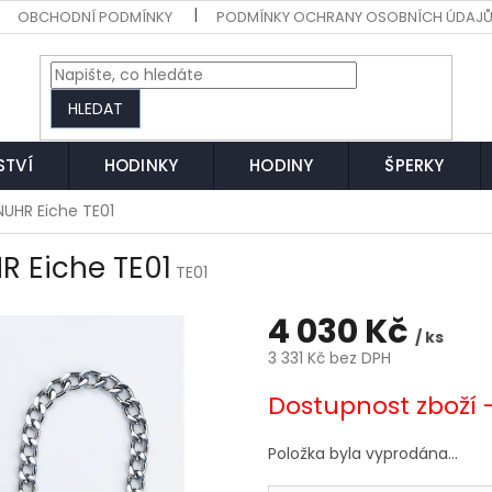
OBCHODNÍ PODMÍNKY
PODMÍNKY OCHRANY OSOBNÍCH ÚDAJ
HLEDAT
STVÍ
HODINKY
HODINY
ŠPERKY
NUHR Eiche TE01
R Eiche TE01
TE01
4 030 Kč
/ ks
3 331 Kč bez DPH
Měrná
Dostupnost zboží 
cena:
Položka byla vyprodána…