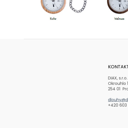
Z
á
p
a
t
KONTAK
í
DIAX, s.r.o.
Okrouhlo 
254 01 Pr
dlouhy@di
+420 603