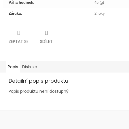
Váha hodinek:
45 (g)
Záruka:
2 roky
ZEPTAT SE
SDÍLET
Popis
Diskuze
Detailní popis produktu
Popis produktu není dostupný
Z
á
p