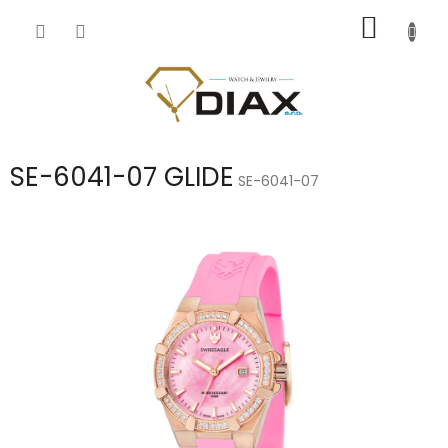
Přejít
NÁKUP
na
obsah
KOŠÍK
SE-6041-07 GLIDE
SE-6041-07