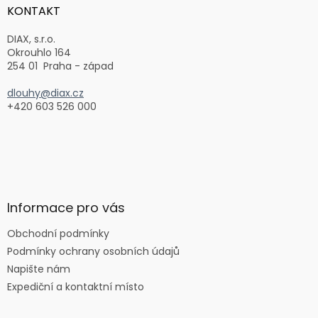
a
KONTAKT
t
í
DIAX, s.r.o.
Okrouhlo 164
254 01 Praha - západ
dlouhy@diax.cz
+420 603 526 000
Informace pro vás
Obchodní podmínky
Podmínky ochrany osobních údajů
Napište nám
Expediční a kontaktní místo