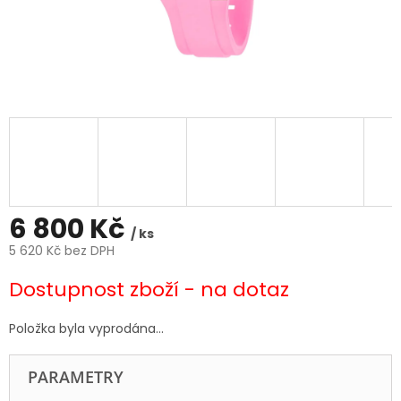
6 800 Kč
/ ks
5 620 Kč bez DPH
Měrná
Dostupnost zboží - na dotaz
cena:
Položka byla vyprodána…
PARAMETRY