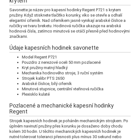
krytem
Savonette je název pro kapesní hodinky Regent P721 s krytem
pružiny.
Když stisknete tlačítko korunky, víko se otevře a odhalí
elegantní ciferník.
Nad ciferníkem jasně vynikají arabské číslice a
ručičky ve tvaru breketu.
Hodinová ručička ukazuje na arabská
hodinová čísla, zatímco minutová se otáčí přesně před hodinovými
značkami.
Údaje kapesních hodinek savonette
Model Regent P721
Pouzdro z nerezové oceli 50 mm pozlacené
Kryt pružiny matný hladký
Mechanika hodinového stroje, 3 ruční systém
Strojek kalibr PTS 2650
Arabské číslice, bílý ciferník
Minutová stupnice, centrální vteřinová ručička
Plexisklo kulaté
Pozlacené a mechanické kapesní hodinky
Regent
Strojek kapesních hodinek je poháněn mechanickým strojkem.
Po
úplném navinutí pružiny přes korunku je dosaženo doby chodu
kolem 30 hodin.
U těchto mechanických kapesních hodinek je
nutné tolerovat toleranci přesnosti plus mínus 30 sekund nebo