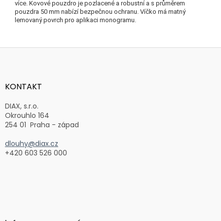
více.
Kovové pouzdro je pozlacené a robustní a s průměrem
pouzdra 50 mm nabízí bezpečnou ochranu.
Víčko má matný
lemovaný povrch pro aplikaci monogramu.
Z
á
p
a
KONTAKT
t
í
DIAX, s.r.o.
Okrouhlo 164
254 01 Praha - západ
dlouhy@diax.cz
+420 603 526 000