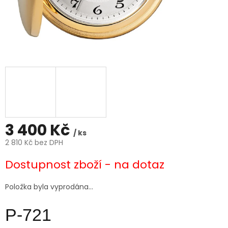
3 400 Kč
/ ks
2 810 Kč bez DPH
Měrná
Dostupnost zboží - na dotaz
cena:
Položka byla vyprodána…
P-721