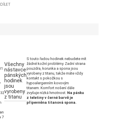
SDÍLET
S touto řadou hodinek nebudete mít
Všechny
žádné kožní problémy.
Zadní strana
31
pouzdra, korunka a spona jsou
nástavce
vyrobeny z titanu, takže máte vždy
pánských
kontakt s pokožkou s
hodinek
v
hypoalergenním kovovým
jsou
titanem.
Komfort nošení dále
vyrobeny
J32
zvyšuje nízká hmotnost.
Na pásku
z titanu
z teletiny v černé barvě je
m
připevněna titanová spona.
tan
a 7