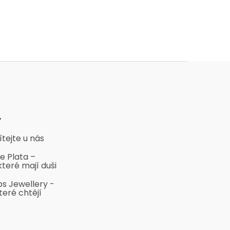
y
ítejte u nás
e Plata –
které mají duši
bs Jewellery -
teré chtějí