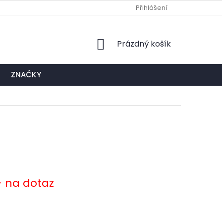
Ů
NAPIŠTE NÁM
EXPEDIČNÍ A KONTAKTNÍ MÍSTO
Přihlášení
NÁKUPNÍ
Prázdný košík
KOŠÍK
ZNAČKY
- na dotaz