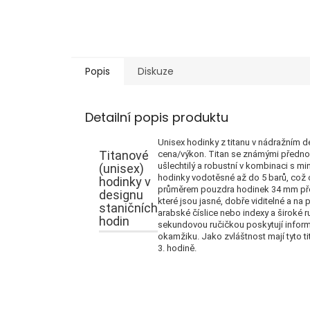
Popis
Diskuze
Detailní popis produktu
Unisex hodinky z titanu v nádražním 
Titanové
cena/výkon.
Titan se známými přednost
ušlechtilý a robustní v kombinaci s min
(unisex)
hodinky vodotěsné až do 5 barů, což
hodinky v
průměrem pouzdra hodinek 34 mm pře
designu
které jsou jasné, dobře viditelné a na
staničních
arabské číslice nebo indexy a široké r
hodin
sekundovou ručičkou poskytují infor
okamžiku.
Jako zvláštnost mají tyto 
3. hodině.