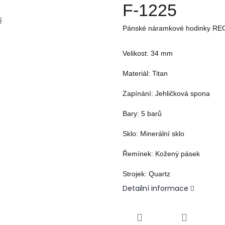
F-1225
Pánské náramkové hodinky R
Velikost:
34
mm
Materiál:
T
itan
Zapínání:
Jehličková spona
Bary:
5
barů
Sklo:
Minerální sklo
Řemínek:
Kožený pásek
Strojek:
Quartz
Detailní informace