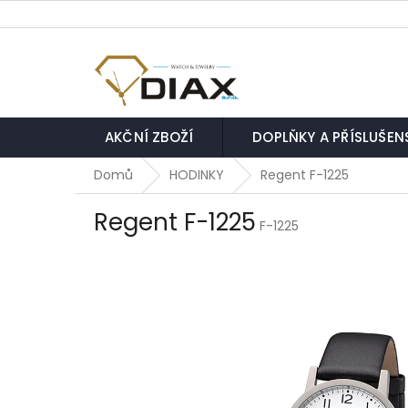
Přejít
na
obsah
AKČNÍ ZBOŽÍ
DOPLŇKY A PŘÍSLUŠEN
Domů
HODINKY
Regent F-1225
Regent F-1225
F-1225