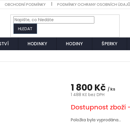
OBCHODNÍ PODMÍNKY
PODMÍNKY OCHRANY OSOBNÍCH ÚDAJ
HLEDAT
STVÍ
HODINKY
HODINY
ŠPERKY
1 800 Kč
/ ks
1 488 Kč bez DPH
Měrná
Dostupnost zboží 
cena:
Položka byla vyprodána…