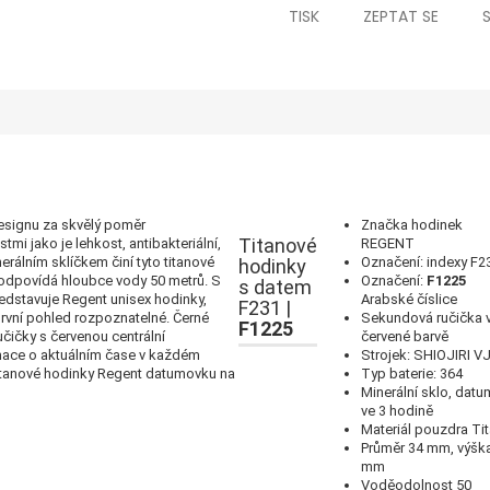
TISK
ZEPTAT SE
designu za skvělý poměr
Značka hodinek
Titanové
mi jako je lehkost, antibakteriální,
REGENT
erálním sklíčkem činí tyto titanové
Označení:
indexy F2
hodinky
 odpovídá hloubce vody 50 metrů.
S
Označení:
F1225
s datem
dstavuje Regent unisex hodinky,
Arabské číslice
F231 |
 první pohled rozpoznatelné.
Černé
Sekundová ručička 
F1225
učičky s červenou centrální
červené barvě
mace o aktuálním čase v každém
Strojek:
SHIOJIRI
V
titanové hodinky Regent datumovku na
Typ baterie: 364
Minerální sklo, datu
ve 3 hodině
Materiál pouzdra Ti
Průměr 34 mm, výšk
mm
Voděodolnost 50