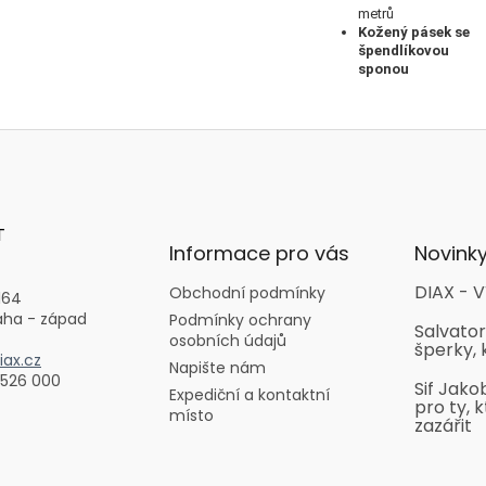
metrů
Kožený pásek se
špendlíkovou
sponou
T
Informace pro vás
Novink
DIAX - V
Obchodní podmínky
164
aha - západ
Podmínky ochrany
Salvator
osobních údajů
šperky, 
ax.cz
Napište nám
 526 000
Sif Jako
Expediční a kontaktní
pro ty, k
místo
zazářit