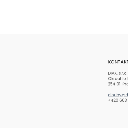
Z
á
p
a
t
KONTAK
í
DIAX, s.r.o.
Okrouhlo 
254 01 Pr
dlouhy@di
+420 603