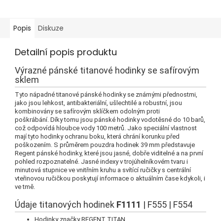
Popis
Diskuze
Detailní popis produktu
Výrazné pánské titanové hodinky se safírovým
sklem
Tyto nápadné titanové pánské hodinky se známými přednostmi,
jako jsou lehkost, antibakteriální, ušlechtilé a robustní, jsou
kombinovány se safírovým sklíčkem odolným proti
poškrábání.
Díky tomu jsou pánské hodinky vodotěsné do 10 barů,
což odpovídá hloubce vody 100 metrů.
Jako speciální vlastnost
mají tyto hodinky ochranu boku, která chrání korunku před
poškozením.
S průměrem pouzdra hodinek 39 mm představuje
Regent pánské hodinky, které jsou jasné, dobře viditelné a na první
pohled rozpoznatelné.
Jasné indexy v trojúhelníkovém tvaru i
minutová stupnice ve vnitřním kruhu a svítící ručičky s centrální
vteřinovou ručičkou poskytují informace o aktuálním čase kdykoli, i
ve tmě.
Údaje titanových hodinek
F1111
| F555 | F554
Hodinky značky REGENT TITAN