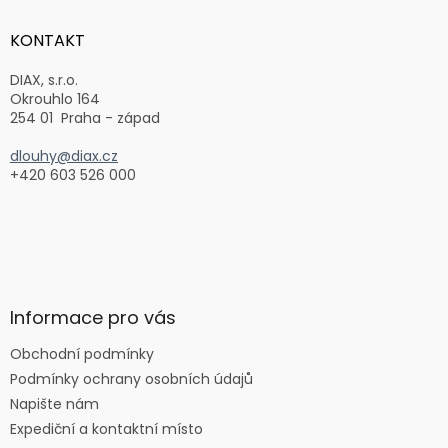
p
a
KONTAKT
t
í
DIAX, s.r.o.
Okrouhlo 164
254 01 Praha - západ
dlouhy@diax.cz
+420 603 526 000
Informace pro vás
Obchodní podmínky
Podmínky ochrany osobních údajů
Napište nám
Expediční a kontaktní místo