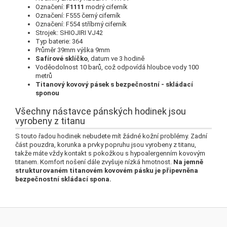
Označení:
F1111
modrý ciferník
Označení: F555 černý ciferník
Označení: F554 stříbrný ciferník
Strojek: SHIOJIRI VJ42
Typ baterie: 364
Průměr 39mm výška 9mm
Safírové sklíčko
, datum ve 3 hodině
Voděodolnost 10 barů, což odpovídá hloubce vody 100
metrů
Titanový kovový pásek s bezpečnostní - skládací
sponou
Všechny nástavce pánských hodinek jsou
vyrobeny z titanu
S touto řadou hodinek nebudete mít žádné kožní problémy.
Zadní
část pouzdra, korunka a prvky popruhu jsou vyrobeny z titanu,
takže máte vždy kontakt s pokožkou s hypoalergenním kovovým
titanem.
Komfort nošení dále zvyšuje nízká hmotnost.
Na jemně
strukturovaném titanovém kovovém pásku je připevněna
bezpečnostní skládací spona.
Z
á