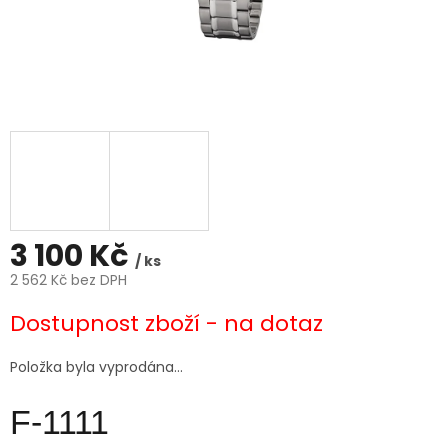
3 100 Kč
/ ks
2 562 Kč bez DPH
Měrná
Dostupnost zboží - na dotaz
cena:
Položka byla vyprodána…
F-1111