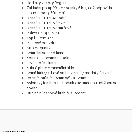
Hodinky značky Regent
Základní potápěčské hodinky 5 bar, což odpovídá
hloubce vody 50 metrů
Označení: F1204 modrá
Označení: F1205 červená
Označení: F1206 oranžová
Pohyb Shiojiri PC21
Typ baterie 377
Plastové pouzdro
Strojek quartz
Centrální second hand
Korunka s ochranou boku
Levá otočná luneta
Kulaté ploché minerální sklo
Černá látka/látková stuha zelená / modrá / červená
Rozměr průměr 35mm výška 12mm
Nylonový řemínek na hodinky se snadnou údržbou se
sponou
Originální dárková krabička Regent
Z
á
p
a