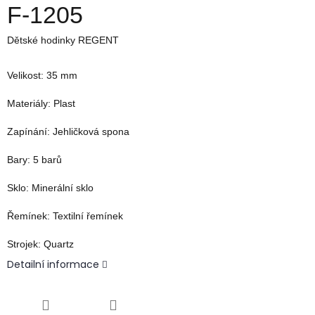
F-1205
Dětské hodinky REGENT
Velikost:
35
mm
Materiály:
Plast
Zapínání:
J
ehličková spona
Bary:
5
barů
Sklo:
M
inerální sklo
Řemínek:
T
extilní řemínek
Strojek:
Quartz
Detailní informace