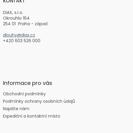
KONTAKT
t
í
DIAX, s.r.o.
Okrouhlo 164
254 01 Praha - západ
dlouhy@diax.cz
+420 603 526 000
Informace pro vás
Obchodní podmínky
Podmínky ochrany osobních údajů
Napište nám
Expediční a kontaktní místo