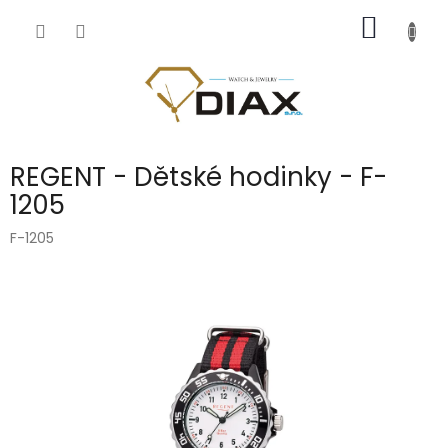
Přejít
NÁKUP
na
obsah
KOŠÍK
REGENT - Dětské hodinky - F-
1205
F-1205