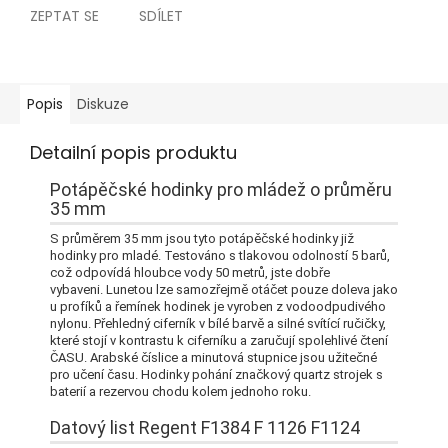
ZEPTAT SE
SDÍLET
Popis
Diskuze
Detailní popis produktu
Potápěčské hodinky pro mládež o průměru
35 mm
S průměrem 35 mm jsou tyto potápěčské hodinky již
hodinky pro mladé.
Testováno s tlakovou odolností 5 barů,
což odpovídá hloubce vody 50 metrů, jste dobře
vybaveni.
Lunetou lze samozřejmě otáčet pouze doleva jako
u profíků a řemínek hodinek je vyroben z vodoodpudivého
nylonu.
Přehledný ciferník v bílé barvě a silné svítící ručičky,
které stojí v kontrastu k ciferníku a zaručují spolehlivé čtení
ČASU.
Arabské číslice a minutová stupnice jsou užitečné
pro učení času.
Hodinky pohání značkový quartz strojek s
baterií a rezervou chodu kolem jednoho roku.
Datový list Regent F1384 F 1126 F1124