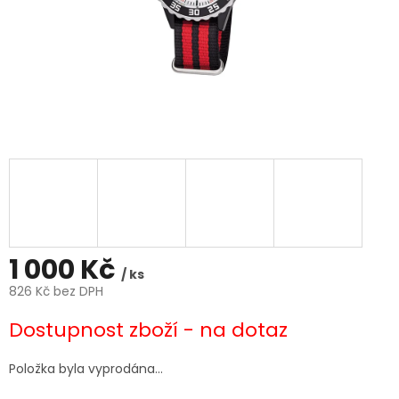
1 000 Kč
/ ks
826 Kč bez DPH
Měrná
Dostupnost zboží - na dotaz
cena:
Položka byla vyprodána…