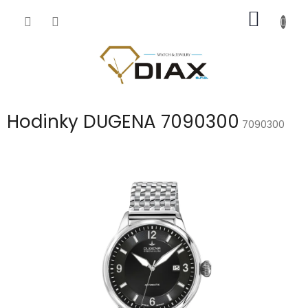
Přejít
NÁKUP
na
obsah
KOŠÍK
Hodinky DUGENA 7090300
7090300