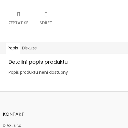
ZEPTAT SE
SDÍLET
Popis
Diskuze
Detailní popis produktu
Popis produktu není dostupný
Z
á
p
a
KONTAKT
t
í
DIAX, s.r.o.