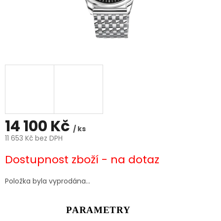
14 100 Kč
/ ks
11 653 Kč bez DPH
Měrná
Dostupnost zboží - na dotaz
cena:
Položka byla vyprodána…
PARAMETRY