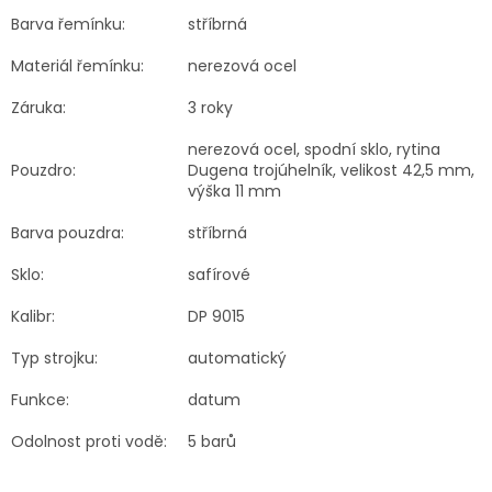
Barva řemínku:
stříbrná
Materiál řemínku:
nerezová ocel
Záruka:
3 roky
nerezová ocel, spodní sklo, rytina
Pouzdro:
Dugena trojúhelník, velikost 42,5 mm,
výška 11 mm
Barva pouzdra:
stříbrná
Sklo:
safírové
Kalibr:
DP 9015
Typ strojku:
automatický
Funkce:
datum
Odolnost proti vodě:
5 barů