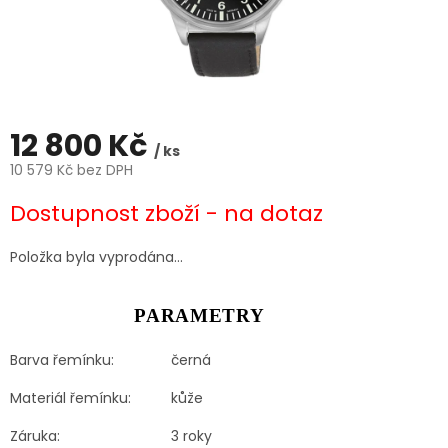
12 800 Kč
/ ks
10 579 Kč bez DPH
Měrná
Dostupnost zboží - na dotaz
cena:
Položka byla vyprodána…
PARAMETRY
Barva řemínku:
černá
Materiál řemínku:
kůže
Záruka:
3 roky