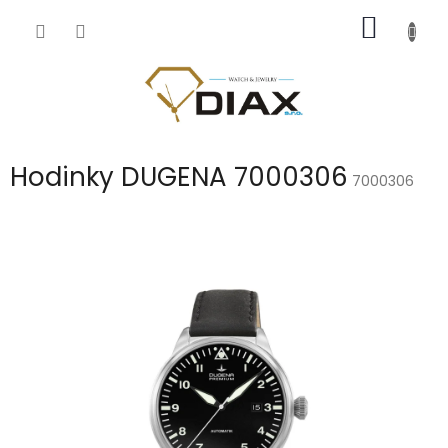
Přejít
NÁKUP
na
obsah
KOŠÍK
Hodinky DUGENA 7000306
7000306