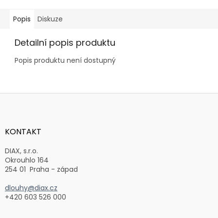
Popis
Diskuze
Detailní popis produktu
Popis produktu není dostupný
Z
á
p
a
KONTAKT
t
í
DIAX, s.r.o.
Okrouhlo 164
254 01 Praha - západ
dlouhy@diax.cz
+420 603 526 000