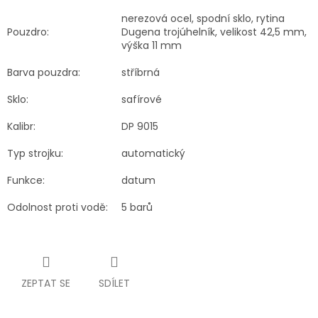
nerezová ocel, spodní sklo, rytina
Pouzdro:
Dugena trojúhelník, velikost 42,5 mm,
výška 11 mm
Barva pouzdra:
stříbrná
Sklo:
safírové
Kalibr:
DP 9015
Typ strojku:
automatický
Funkce:
datum
Odolnost proti vodě:
5 barů
ZEPTAT SE
SDÍLET