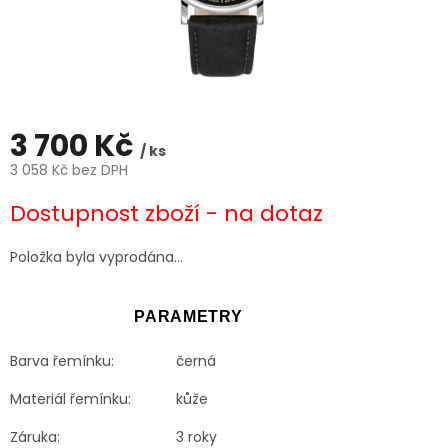
3 700 Kč
/ ks
3 058 Kč bez DPH
Měrná
Dostupnost zboží - na dotaz
cena:
Položka byla vyprodána…
PARAMETRY
Barva řemínku:
černá
Materiál řemínku:
kůže
Záruka:
3 roky