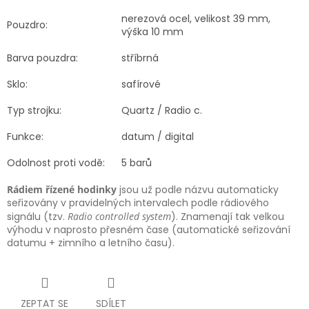
nerezová ocel, velikost 39 mm,
Pouzdro:
výška 10 mm
Barva pouzdra:
stříbrná
Sklo:
safírové
Typ strojku:
Quartz / Radio c.
Funkce:
datum / digital
Odolnost proti vodě:
5 barů
Rádiem řízené hodinky
jsou už podle názvu automaticky
seřizovány v pravidelných intervalech podle rádiového
signálu (tzv.
Radio controlled system
). Znamenají tak velkou
výhodu v naprosto přesném čase (automatické seřizování
datumu + zimního a letního času).
ZEPTAT SE
SDÍLET