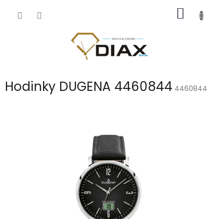
Přejít
NÁKUP
na
obsah
KOŠÍK
Hodinky DUGENA 4460844
4460844