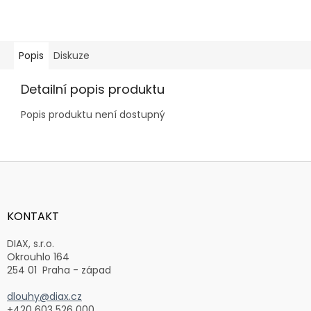
Popis
Diskuze
Detailní popis produktu
Popis produktu není dostupný
Z
á
p
a
KONTAKT
t
í
DIAX, s.r.o.
Okrouhlo 164
254 01 Praha - západ
dlouhy@diax.cz
+420 603 526 000