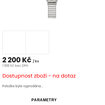
2 200 Kč
/ ks
1 818 Kč bez DPH
Měrná
Dostupnost zboží - na dotaz
cena:
Položka byla vyprodána…
PARAMETRY