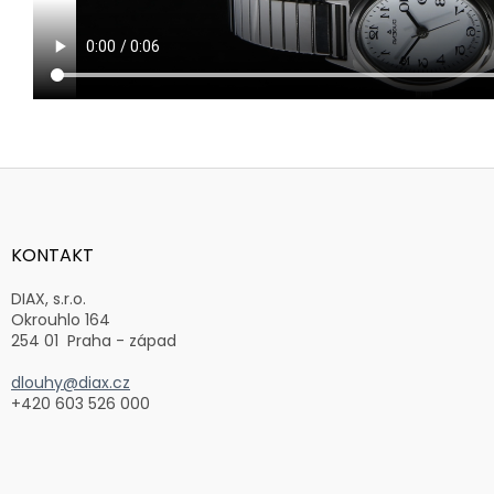
Z
á
p
a
KONTAKT
t
í
DIAX, s.r.o.
Okrouhlo 164
254 01 Praha - západ
dlouhy@diax.cz
+420 603 526 000