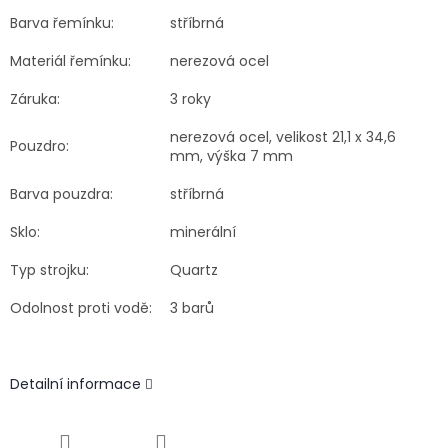
Barva řemínku:
stříbrná
Materiál řemínku:
nerezová ocel
Záruka:
3 roky
nerezová ocel, velikost 21,1 x 34,6
Pouzdro:
mm, výška 7 mm
Barva pouzdra:
stříbrná
Sklo:
minerální
Typ strojku:
Quartz
Odolnost proti vodě:
3 barů
Detailní informace