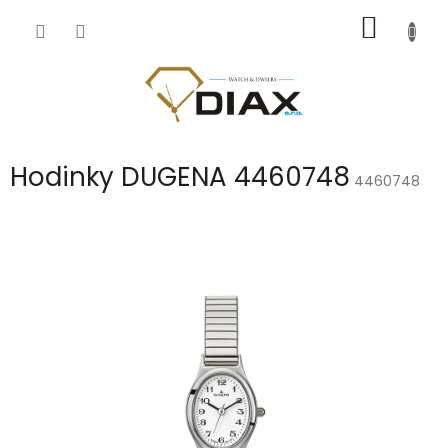
Přejít
NÁKUP
na
obsah
KOŠÍK
Hodinky DUGENA 4460748
4460748