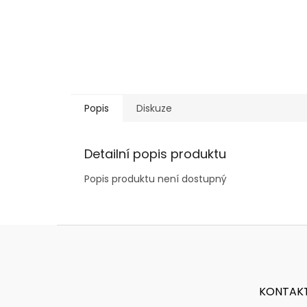
Popis
Diskuze
Detailní popis produktu
Popis produktu není dostupný
Z
á
p
a
t
KONTAK