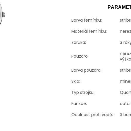
PARAME
Barva řemínku:
stříb
Materiál řemínku:
nere
Záruka:
3 rok
nerez
Pouzdro:
výšk
Barva pouzdra:
stříb
Sklo:
miner
Typ strojku:
Quar
Funkce:
dat
Odolnost proti vodě:
3 bar