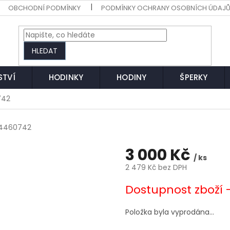
OBCHODNÍ PODMÍNKY
PODMÍNKY OCHRANY OSOBNÍCH ÚDAJ
HLEDAT
STVÍ
HODINKY
HODINY
ŠPERKY
742
4460742
3 000 Kč
/ ks
2 479 Kč bez DPH
Měrná
Dostupnost zboží 
cena:
Položka byla vyprodána…