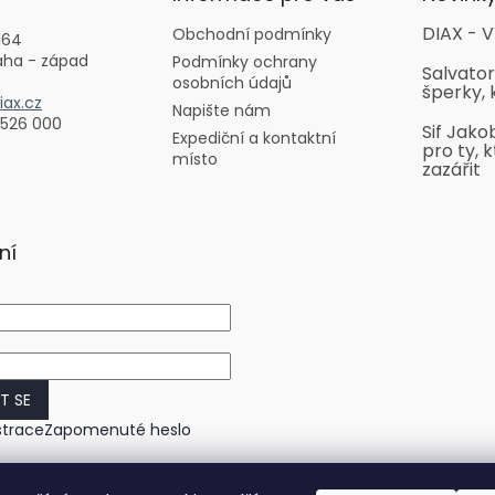
DIAX - V
Obchodní podmínky
164
aha - západ
Podmínky ochrany
Salvator
osobních údajů
šperky, 
ax.cz
Napište nám
 526 000
Sif Jako
Expediční a kontaktní
pro ty, k
místo
zazářit
ní
IT SE
strace
Zapomenuté heslo