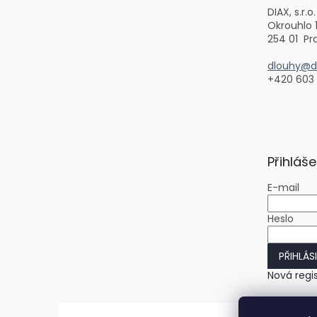
í
DIAX, s.r.o.
Okrouhlo 
254 01 Pr
dlouhy@di
+420 603
Přihláše
E-mail
Heslo
PŘIHLÁS
Nová regi