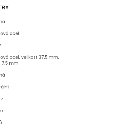
TRY
rná
zová ocel
y
ová ocel, velikost 37,5 mm,
a 7,5 mm
rná
ální
tz
um
ů