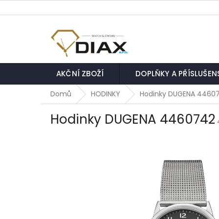
Přejít
na
obsah
AKČNÍ ZBOŽÍ
DOPLŇKY A PŘÍSLUŠEN
Domů
HODINKY
Hodinky DUGENA 4460
Hodinky DUGENA 4460742