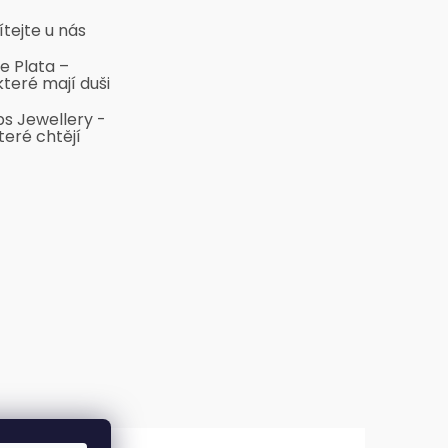
ítejte u nás
e Plata –
které mají duši
bs Jewellery -
teré chtějí