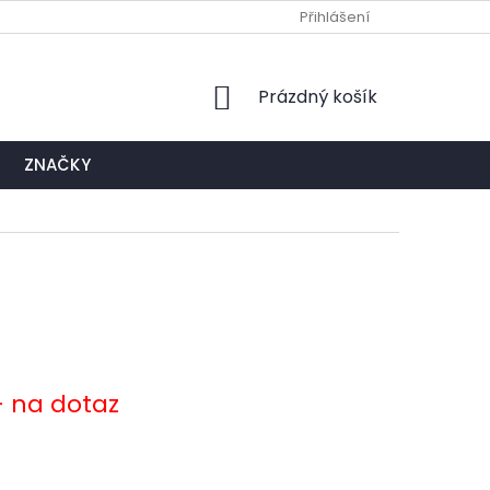
Ů
NAPIŠTE NÁM
EXPEDIČNÍ A KONTAKTNÍ MÍSTO
Přihlášení
NÁKUPNÍ
Prázdný košík
KOŠÍK
ZNAČKY
- na dotaz