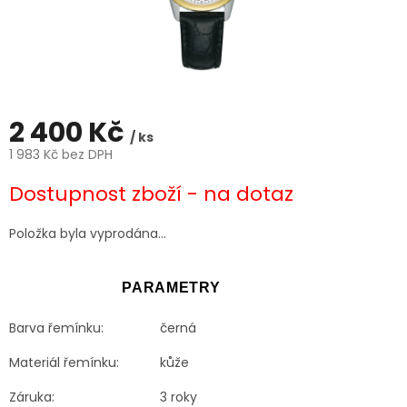
2 400 Kč
/ ks
1 983 Kč bez DPH
Měrná
Dostupnost zboží - na dotaz
cena:
Položka byla vyprodána…
PARAMETRY
Barva řemínku:
černá
Materiál řemínku:
kůže
Záruka:
3 roky