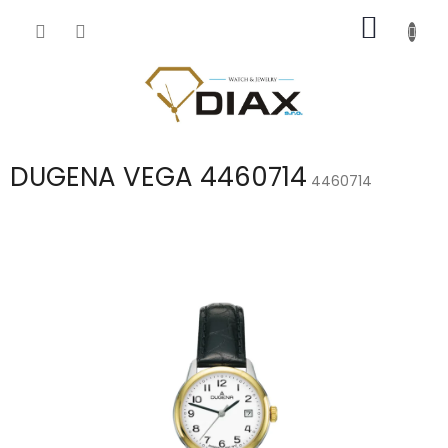
Přejít
NÁKUP
na
obsah
KOŠÍK
DUGENA VEGA 4460714
4460714