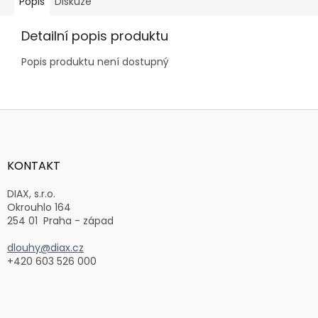
Popis
Diskuze
Detailní popis produktu
Popis produktu není dostupný
Z
á
p
a
KONTAKT
t
í
DIAX, s.r.o.
Okrouhlo 164
254 01 Praha - západ
dlouhy@diax.cz
+420 603 526 000