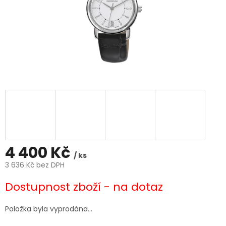
4 400 Kč
/ ks
3 636 Kč bez DPH
Měrná
Dostupnost zboží - na dotaz
cena:
Položka byla vyprodána…