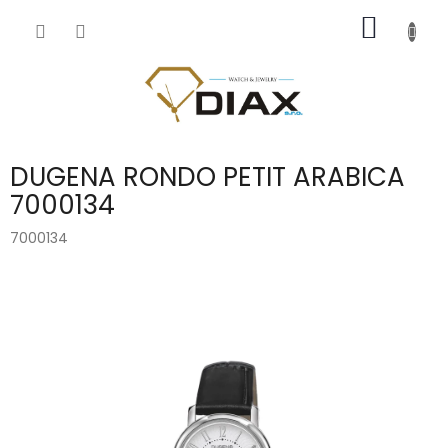
Přejít
NÁKUP
na
obsah
KOŠÍK
DUGENA RONDO PETIT ARABICA
7000134
7000134