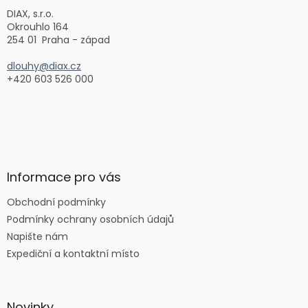
í
DIAX, s.r.o.
Okrouhlo 164
254 01 Praha - západ
dlouhy@diax.cz
+420 603 526 000
Informace pro vás
Obchodní podmínky
Podmínky ochrany osobních údajů
Napište nám
Expediční a kontaktní místo
Novinky