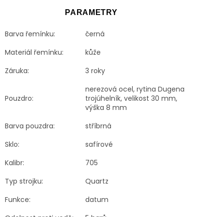
PARAMETRY
Barva řemínku:
černá
Materiál řemínku:
kůže
Záruka:
3 roky
nerezová ocel, rytina Dugena
Pouzdro:
trojúhelník, velikost 30 mm,
výška 8 mm
Barva pouzdra:
stříbrná
Sklo:
safírové
Kalibr:
705
Typ strojku:
Quartz
Funkce:
datum