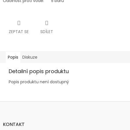
Odolnost proti vodě:
5 barů
ZEPTAT SE
SDÍLET
Popis
Diskuze
Detailní popis produktu
Popis produktu není dostupný
Z
á
p
a
KONTAKT
t